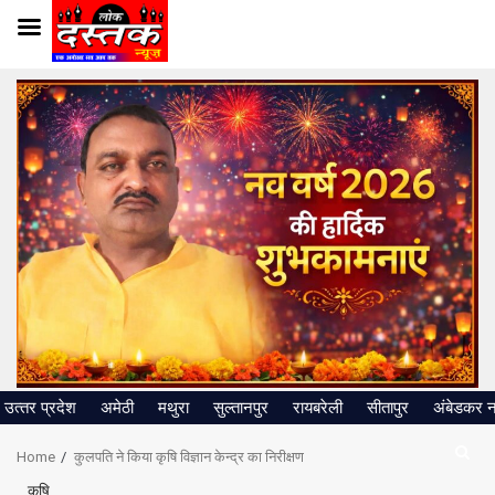
Skip
to
content
उत्‍तर प्रदेश
अमेठी
मथुरा
सुल्तानपुर
रायबरेली
सीतापुर
अंबेडकर 
Home
कुलपति ने किया कृषि विज्ञान केन्द्र का निरीक्षण
कृषि