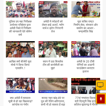
पुलिस उप महा निरीक्षक
अमेठी में त्योहारों को
युवा शक्ति राष्ट्र
अयोध्या परिक्षेत्र द्वारा
लेकर हाई अलर्ट, फ्लैग
निर्माण,सेवा, संस्कार और
अमेठी जिले में निरीक्षण
मार्च व ड्रोन निगरानी
समर्पण का आधार -
की जानकारी देते सोमेन
तेज
चन्द्रमौलि सिंह
वर्मा
आखिर क्यों बीजेपी युवा
सदन में उठा बिजलेंस
अमेठी के 20 टीबी
मोर्चा ने किया किया
टीम की कार्यशैली का
रोगियों का अडानी
प्रदर्शन..!
मुद्दा!
फाउंडेशन कराएगा
इलाज
क्या अमेठी में मतदाता
शारदा नहर खंड-49 पर
77वां गणतंत्र दिवस:
सूची से हो रहा खिलवाड़?
पुल की रेलिंग क्षतिग्रस्त,
श्री त्रियुगी सिंह इंटर
कांग्रेस पर गंभीर
कभी भी हो सकता है बड़ा
कॉलेज सूरतगढ़ में नीरज