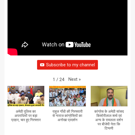
Subscribe to my channel
Next
»
1
/
24
अमेठी पुलिस का
राहुल गाँधी की गिरफ्तारी
कांग्रेस के अमेठी सांसद
अपराधियों पर बड़ा
से नाराज कांग्रेसियों का
किशोरीलाल शर्मा एवं
प्रहार, चार हुए गिरफ्तार
अनोखा प्रदर्शन
अन्य के रामलला दर्शन
पर बीजेपी नेता कि
टिप्पणी