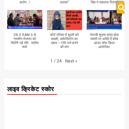
आरोप...!
हादसा”
सिंह ने फहराया तिरंगा”
VB.G RAM G से
कोर्ट परिसर में युवती को
नेताजी सुभाष चन्द्र बोस
ग्रामीण रोजगार को
धमकी, धर्मपरिवर्तन का
जयंती पर अमेठी में ब्लैक
मिलेगी नई गति : सतीश
दबाव — FIR दर्ज करने
आउट मॉक ड्रिल
शर्मा
की मांग
आयोजित
Next
»
1
/
24
लाइव क्रिकेट स्कोर