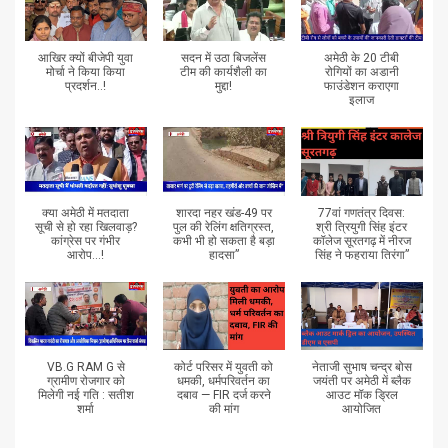
आखिर क्यों बीजेपी युवा
सदन में उठा बिजलेंस
अमेठी के 20 टीबी
मोर्चा ने किया किया
टीम की कार्यशैली का
रोगियों का अडानी
प्रदर्शन..!
मुद्दा!
फाउंडेशन कराएगा
इलाज
क्या अमेठी में मतदाता
शारदा नहर खंड-49 पर
77वां गणतंत्र दिवस:
सूची से हो रहा खिलवाड़?
पुल की रेलिंग क्षतिग्रस्त,
श्री त्रियुगी सिंह इंटर
कांग्रेस पर गंभीर
कभी भी हो सकता है बड़ा
कॉलेज सूरतगढ़ में नीरज
आरोप...!
हादसा”
सिंह ने फहराया तिरंगा”
VB.G RAM G से
कोर्ट परिसर में युवती को
नेताजी सुभाष चन्द्र बोस
ग्रामीण रोजगार को
धमकी, धर्मपरिवर्तन का
जयंती पर अमेठी में ब्लैक
मिलेगी नई गति : सतीश
दबाव — FIR दर्ज करने
आउट मॉक ड्रिल
शर्मा
की मांग
आयोजित