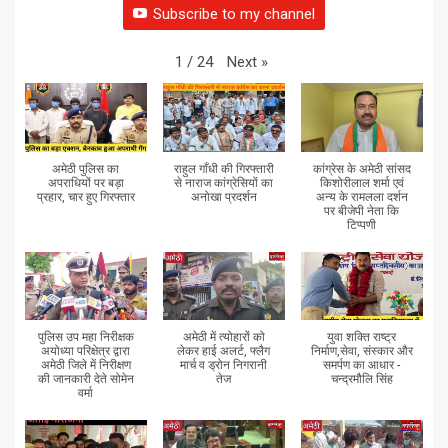
Subscribe to my channel
Next
»
1
/
24
अमेठी पुलिस का
राहुल गाँधी की गिरफ्तारी
कांग्रेस के अमेठी सांसद
अपराधियों पर बड़ा
से नाराज कांग्रेसियों का
किशोरीलाल शर्मा एवं
प्रहार, चार हुए गिरफ्तार
अनोखा प्रदर्शन
अन्य के रामलला दर्शन
पर बीजेपी नेता कि
टिप्पणी
पुलिस उप महा निरीक्षक
अमेठी में त्योहारों को
युवा शक्ति राष्ट्र
अयोध्या परिक्षेत्र द्वारा
लेकर हाई अलर्ट, फ्लैग
निर्माण,सेवा, संस्कार और
अमेठी जिले में निरीक्षण
मार्च व ड्रोन निगरानी
समर्पण का आधार -
की जानकारी देते सोमेन
तेज
चन्द्रमौलि सिंह
वर्मा