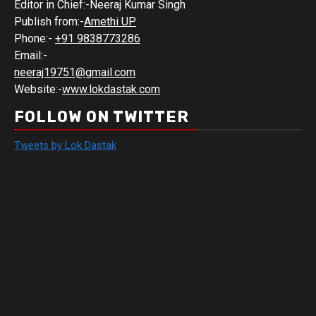
Editor in Chief:-Neeraj Kumar Singh
Publish from:-
Amethi UP
Phone:-
+91 9838773286
Email:-
neeraj19751@gmail.com
Website:-
www.lokdastak.com
FOLLOW ON TWITTER
Tweets by Lok Dastak