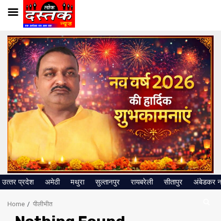
Skip
to
content
उत्‍तर प्रदेश
अमेठी
मथुरा
सुल्तानपुर
रायबरेली
सीतापुर
अंबेडकर 
Home
पीलीभीत