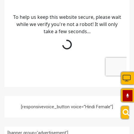
[responsivevoice_button voice=”Hindi Female”]
[banner group=’advertisement’]