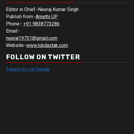
Editor in Chief:-Neeraj Kumar Singh
Publish from:-
Amethi UP
Phone:-
+91 9838773286
Email:-
neeraj19751@gmail.com
Website:-
www.lokdastak.com
FOLLOW ON TWITTER
Tweets by Lok Dastak