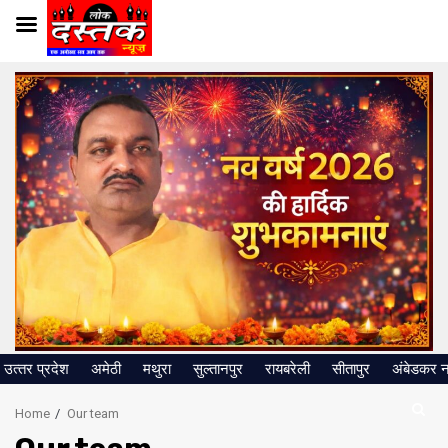
Skip
to
content
उत्‍तर प्रदेश
अमेठी
मथुरा
सुल्तानपुर
रायबरेली
सीतापुर
अंबेडकर 
Home
Our team