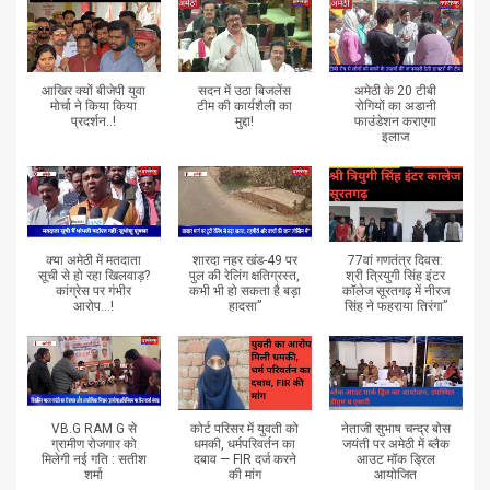
आखिर क्यों बीजेपी युवा
सदन में उठा बिजलेंस
अमेठी के 20 टीबी
मोर्चा ने किया किया
टीम की कार्यशैली का
रोगियों का अडानी
प्रदर्शन..!
मुद्दा!
फाउंडेशन कराएगा
इलाज
क्या अमेठी में मतदाता
शारदा नहर खंड-49 पर
77वां गणतंत्र दिवस:
सूची से हो रहा खिलवाड़?
पुल की रेलिंग क्षतिग्रस्त,
श्री त्रियुगी सिंह इंटर
कांग्रेस पर गंभीर
कभी भी हो सकता है बड़ा
कॉलेज सूरतगढ़ में नीरज
आरोप...!
हादसा”
सिंह ने फहराया तिरंगा”
VB.G RAM G से
कोर्ट परिसर में युवती को
नेताजी सुभाष चन्द्र बोस
ग्रामीण रोजगार को
धमकी, धर्मपरिवर्तन का
जयंती पर अमेठी में ब्लैक
मिलेगी नई गति : सतीश
दबाव — FIR दर्ज करने
आउट मॉक ड्रिल
शर्मा
की मांग
आयोजित