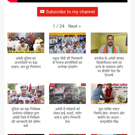
Subscribe to my channel
Next
»
1
/
24
अमेठी पुलिस का
राहुल गाँधी की गिरफ्तारी
कांग्रेस के अमेठी सांसद
अपराधियों पर बड़ा
से नाराज कांग्रेसियों का
किशोरीलाल शर्मा एवं
प्रहार, चार हुए गिरफ्तार
अनोखा प्रदर्शन
अन्य के रामलला दर्शन
पर बीजेपी नेता कि
टिप्पणी
पुलिस उप महा निरीक्षक
अमेठी में त्योहारों को
युवा शक्ति राष्ट्र
अयोध्या परिक्षेत्र द्वारा
लेकर हाई अलर्ट, फ्लैग
निर्माण,सेवा, संस्कार और
अमेठी जिले में निरीक्षण
मार्च व ड्रोन निगरानी
समर्पण का आधार -
की जानकारी देते सोमेन
तेज
चन्द्रमौलि सिंह
वर्मा