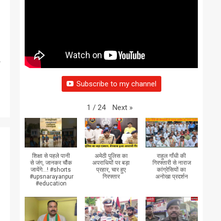
र
Subscribe to my channel
Next
»
1
/
24
शिक्षा से पहले पानी
अमेठी पुलिस का
राहुल गाँधी की
से जंग, जानकर चौंक
अपराधियों पर बड़ा
गिरफ्तारी से नाराज
जायेंगे...! #shorts
प्रहार, चार हुए
कांग्रेसियों का
#upsnarayanpur
गिरफ्तार
अनोखा प्रदर्शन
#education