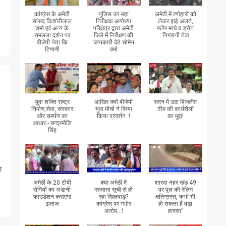
कांग्रेस के अमेठी
पुलिस उप महा
अमेठी में त्योहारों को
सांसद किशोरीलाल
निरीक्षक अयोध्या
लेकर हाई अलर्ट,
शर्मा एवं अन्य के
परिक्षेत्र द्वारा अमेठी
फ्लैग मार्च व ड्रोन
रामलला दर्शन पर
जिले में निरीक्षण की
निगरानी तेज
बीजेपी नेता कि
जानकारी देते सोमेन
टिप्पणी
वर्मा
युवा शक्ति राष्ट्र
आखिर क्यों बीजेपी
सदन में उठा बिजलेंस
निर्माण,सेवा, संस्कार
युवा मोर्चा ने किया
टीम की कार्यशैली
और समर्पण का
किया प्रदर्शन..!
का मुद्दा!
आधार - चन्द्रमौलि
सिंह
र
अमेठी के 20 टीबी
क्या अमेठी में
शारदा नहर खंड-49
रोगियों का अडानी
मतदाता सूची से हो
पर पुल की रेलिंग
फाउंडेशन कराएगा
रहा खिलवाड़?
क्षतिग्रस्त, कभी भी
इलाज
कांग्रेस पर गंभीर
हो सकता है बड़ा
आरोप...!
हादसा”