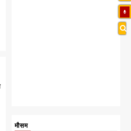
त
मौसम