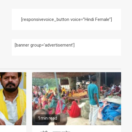
[responsivevoice_button voice=”Hindi Female”]
[banner group=’advertisement’]
1 min read