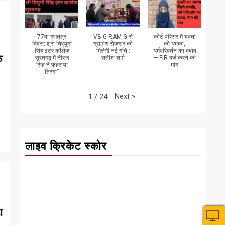
77वां गणतंत्र
VB.G RAM G से
कोर्ट परिसर में युवती
दिवस: श्री त्रियुगी
ग्रामीण रोजगार को
को धमकी,
सिंह इंटर कॉलेज
मिलेगी नई गति :
धर्मपरिवर्तन का दबाव
क
सूरतगढ़ में नीरज
सतीश शर्मा
— FIR दर्ज करने की
सिंह ने फहराया
मांग
तिरंगा”
Next
»
1
/
24
लाइव क्रिकेट स्कोर
ा