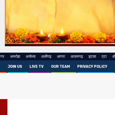
नगर
अमरोहा
अयोध्या
अलीगढ़
आगरा
आज़मगढ़
इटावा
एटा
औ
E
JOIN US
LIVE TV
OUR TEAM
PRIVACY POLICY