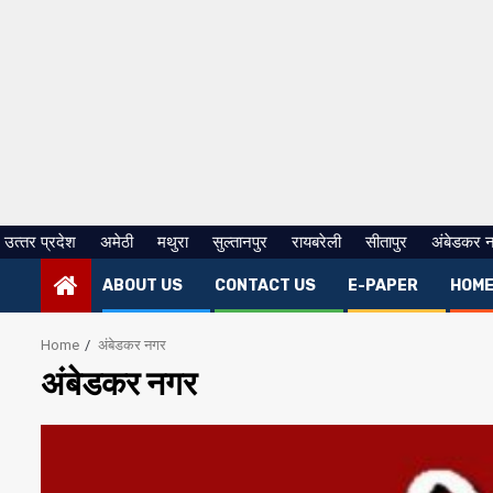
उत्‍तर प्रदेश
अमेठी
मथुरा
सुल्तानपुर
रायबरेली
सीतापुर
अंबेडकर 
ABOUT US
CONTACT US
E-PAPER
HOM
Home
अंबेडकर नगर
अंबेडकर नगर