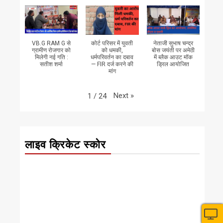
VB.G RAM G से
कोर्ट परिसर में युवती
नेताजी सुभाष चन्द्र
ग्रामीण रोजगार को
को धमकी,
बोस जयंती पर अमेठी
मिलेगी नई गति :
धर्मपरिवर्तन का दबाव
में ब्लैक आउट मॉक
सतीश शर्मा
— FIR दर्ज करने की
ड्रिल आयोजित
मांग
Next
»
1
/
24
लाइव क्रिकेट स्कोर