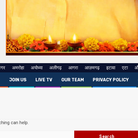
नगर
अमरोहा
अयोध्या
अलीगढ़
आगरा
आज़मगढ़
इटावा
एटा
औ
E
JOIN US
LIVE TV
OUR TEAM
PRIVACY POLICY
ching can help.