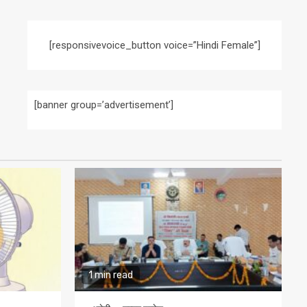
[responsivevoice_button voice=”Hindi Female”]
[banner group=’advertisement’]
1 min read