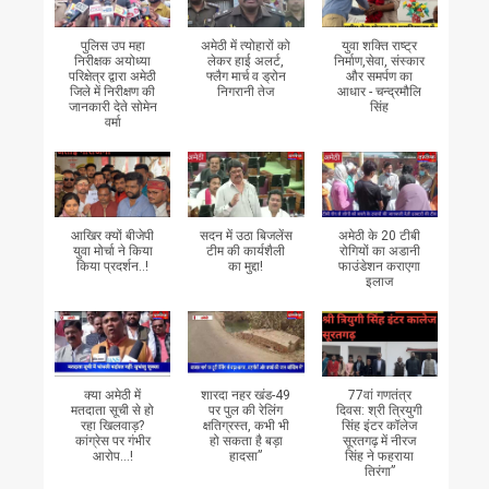
पुलिस उप महा
अमेठी में त्योहारों को
युवा शक्ति राष्ट्र
निरीक्षक अयोध्या
लेकर हाई अलर्ट,
निर्माण,सेवा, संस्कार
परिक्षेत्र द्वारा अमेठी
फ्लैग मार्च व ड्रोन
और समर्पण का
जिले में निरीक्षण की
निगरानी तेज
आधार - चन्द्रमौलि
जानकारी देते सोमेन
सिंह
वर्मा
आखिर क्यों बीजेपी
सदन में उठा बिजलेंस
अमेठी के 20 टीबी
युवा मोर्चा ने किया
टीम की कार्यशैली
रोगियों का अडानी
किया प्रदर्शन..!
का मुद्दा!
फाउंडेशन कराएगा
इलाज
क्या अमेठी में
शारदा नहर खंड-49
77वां गणतंत्र
मतदाता सूची से हो
पर पुल की रेलिंग
दिवस: श्री त्रियुगी
रहा खिलवाड़?
क्षतिग्रस्त, कभी भी
सिंह इंटर कॉलेज
कांग्रेस पर गंभीर
हो सकता है बड़ा
सूरतगढ़ में नीरज
आरोप...!
हादसा”
सिंह ने फहराया
तिरंगा”