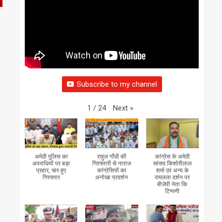
Subscribe to my channel
Next
»
1
/
24
अमेठी पुलिस का
राहुल गाँधी की
कांग्रेस के अमेठी
अपराधियों पर बड़ा
गिरफ्तारी से नाराज
सांसद किशोरीलाल
प्रहार, चार हुए
कांग्रेसियों का
शर्मा एवं अन्य के
गिरफ्तार
अनोखा प्रदर्शन
रामलला दर्शन पर
बीजेपी नेता कि
टिप्पणी