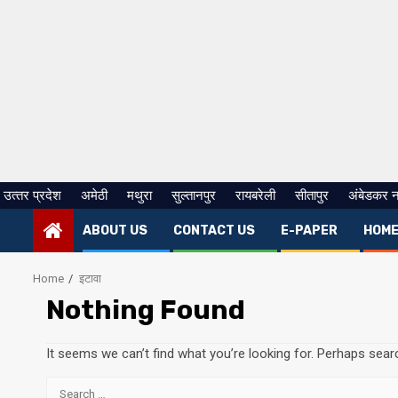
उत्‍तर प्रदेश
अमेठी
मथुरा
सुल्तानपुर
रायबरेली
सीतापुर
अंबेडकर 
ABOUT US
CONTACT US
E-PAPER
HOM
Home
इटावा
Nothing Found
It seems we can’t find what you’re looking for. Perhaps sear
Search