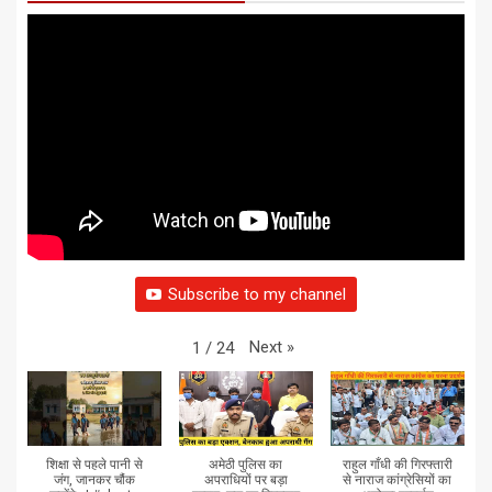
Subscribe to my channel
Next
»
1
/
24
शिक्षा से पहले पानी से
अमेठी पुलिस का
राहुल गाँधी की गिरफ्तारी
जंग, जानकर चौंक
अपराधियों पर बड़ा
से नाराज कांग्रेसियों का