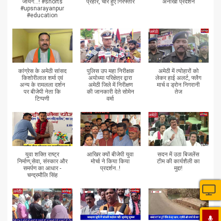
जायेंगे...! #shorts
प्रहार, चार हुए गिरफ्तार
अनोखा प्रदर्शन
#upsnarayanpur
#education
कांग्रेस के अमेठी सांसद
पुलिस उप महा निरीक्षक
अमेठी में त्योहारों को
किशोरीलाल शर्मा एवं
अयोध्या परिक्षेत्र द्वारा
लेकर हाई अलर्ट, फ्लैग
अन्य के रामलला दर्शन
अमेठी जिले में निरीक्षण
मार्च व ड्रोन निगरानी
पर बीजेपी नेता कि
की जानकारी देते सोमेन
तेज
टिप्पणी
वर्मा
युवा शक्ति राष्ट्र
आखिर क्यों बीजेपी युवा
सदन में उठा बिजलेंस
निर्माण,सेवा, संस्कार और
मोर्चा ने किया किया
टीम की कार्यशैली का
समर्पण का आधार -
प्रदर्शन..!
मुद्दा!
चन्द्रमौलि सिंह