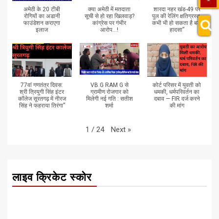
अमेठी के 20 टीबी
क्या अमेठी में मतदाता
शारदा नहर खंड-49 पर
रोगियों का अडानी
सूची से हो रहा खिलवाड़?
पुल की रेलिंग क्षतिग्रस्त,
फाउंडेशन कराएगा
कांग्रेस पर गंभीर
कभी भी हो सकता है बड़ा
इलाज
आरोप...!
हादसा”
77वां गणतंत्र दिवस:
VB.G RAM G से
कोर्ट परिसर में युवती को
श्री त्रियुगी सिंह इंटर
ग्रामीण रोजगार को
धमकी, धर्मपरिवर्तन का
कॉलेज सूरतगढ़ में नीरज
मिलेगी नई गति : सतीश
दबाव — FIR दर्ज करने
सिंह ने फहराया तिरंगा”
शर्मा
की मांग
Next
»
1
/
24
लाइव क्रिकेट स्कोर