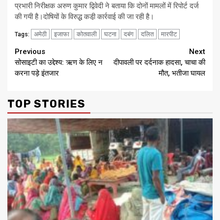
प्रभारी निरीक्षक अरुण कुमार द्विवेदी ने बताया कि दोनों मामलों में रिपोर्ट दर्ज
की गयी है।दोषियों के विरुद्ध कडी़ कार्रवाई की जा रही है।
अमेठी
इजाफा
कोतवाली
घटना
दबंग
दलित
मारपीट
Tags:
Continue
Previous
Next
सोसाइटी का उद्देश्य: ऋण के लिए न
दीपावली पर दर्दनाक हादसा, चाचा की
Reading
करना पड़े इंतजार
मौत, भतीजा घायल
TOP STORIES