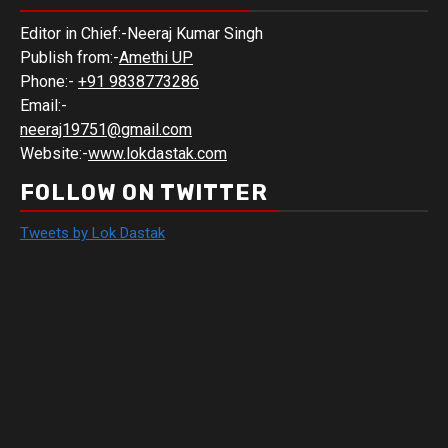
Editor in Chief:-Neeraj Kumar Singh
Publish from:-
Amethi UP
Phone:-
+91 9838773286
Email:-
neeraj19751@gmail.com
Website:-
www.lokdastak.com
FOLLOW ON TWITTER
Tweets by Lok Dastak