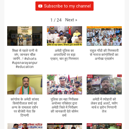
Subscribe to my channel
Next
»
1
/
24
शिक्षा से पहले पानी से
अमेठी पुलिस का
राहुल गाँधी की गिरफ्तारी
जंग, जानकर चौंक
अपराधियों पर बड़ा
से नाराज कांग्रेसियों का
जायेंगे...! #shorts
प्रहार, चार हुए गिरफ्तार
अनोखा प्रदर्शन
#upsnarayanpur
#education
कांग्रेस के अमेठी सांसद
पुलिस उप महा निरीक्षक
अमेठी में त्योहारों को
किशोरीलाल शर्मा एवं
अयोध्या परिक्षेत्र द्वारा
लेकर हाई अलर्ट, फ्लैग
अन्य के रामलला दर्शन
अमेठी जिले में निरीक्षण
मार्च व ड्रोन निगरानी
पर बीजेपी नेता कि
की जानकारी देते सोमेन
तेज
टिप्पणी
वर्मा