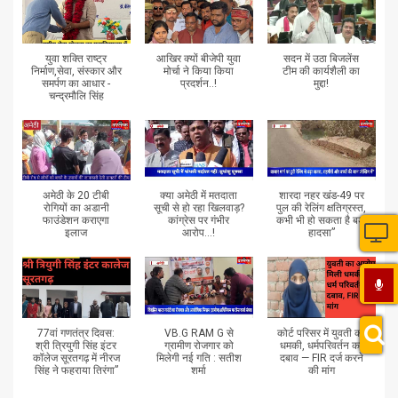
युवा शक्ति राष्ट्र
आखिर क्यों बीजेपी युवा
सदन में उठा बिजलेंस
निर्माण,सेवा, संस्कार और
मोर्चा ने किया किया
टीम की कार्यशैली का
समर्पण का आधार -
प्रदर्शन..!
मुद्दा!
चन्द्रमौलि सिंह
अमेठी के 20 टीबी
क्या अमेठी में मतदाता
शारदा नहर खंड-49 पर
रोगियों का अडानी
सूची से हो रहा खिलवाड़?
पुल की रेलिंग क्षतिग्रस्त,
फाउंडेशन कराएगा
कांग्रेस पर गंभीर
कभी भी हो सकता है बड़ा
इलाज
आरोप...!
हादसा”
77वां गणतंत्र दिवस:
VB.G RAM G से
कोर्ट परिसर में युवती को
श्री त्रियुगी सिंह इंटर
ग्रामीण रोजगार को
धमकी, धर्मपरिवर्तन का
कॉलेज सूरतगढ़ में नीरज
मिलेगी नई गति : सतीश
दबाव — FIR दर्ज करने
सिंह ने फहराया तिरंगा”
शर्मा
की मांग