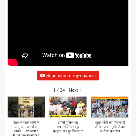
Subscribe to my channel
Next
»
1
/
24
शिक्षा से पहले पानी से
अमेठी पुलिस का
राहुल गाँधी की गिरफ्तारी
जंग, जानकर चौंक
अपराधियों पर बड़ा
से नाराज कांग्रेसियों का
जायेंगे...! #shorts
प्रहार, चार हुए गिरफ्तार
अनोखा प्रदर्शन
#upsnarayanpur