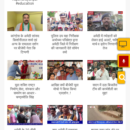
#education
कांग्रेस के अमेठी सांसद
पुलिस उप महा निरीक्षक
अमेठी में त्योहारों को
किशोरीलाल शर्मा एवं
अयोध्या परिक्षेत्र द्वारा
लेकर हाई अलर्ट, फ्लैग
अन्य के रामलला दर्शन
अमेठी जिले में निरीक्षण
मार्च व ड्रोन निगरानी
पर बीजेपी नेता कि
की जानकारी देते सोमेन
तेज
टिप्पणी
वर्मा
युवा शक्ति राष्ट्र
आखिर क्यों बीजेपी युवा
सदन में उठा बिजलेंस
निर्माण,सेवा, संस्कार और
मोर्चा ने किया किया
टीम की कार्यशैली का
समर्पण का आधार -
प्रदर्शन..!
मुद्दा!
चन्द्रमौलि सिंह
अमेठी के 20 टीबी
क्या अमेठी में मतदाता
शारदा नहर खंड-49 पर