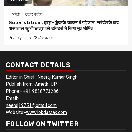
अमेठी
उत्‍तर प्रदेश
Superstition : झाड़ -फूंक के चक्कर में गई जान: सर्पदंश के बाद
अस्पताल पहुंची छात्रा को डॉक्टरों ने किया मृत घोषित
7 days ago
लोक दस्तक
CONTACT DETAILS
Editor in Chief:-Neeraj Kumar Singh
Publish from:-
Amethi UP
Phone:-
+91 9838773286
Email:-
neeraj19751@gmail.com
Website:-
www.lokdastak.com
FOLLOW ON TWITTER