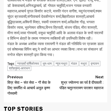
वार्षिकोत्सव में मंडल के संरक्षक अशोक शास्त्री,आर. एन. द्विवेदी ‘राजू भैया’,
डॉ. केशवाचार्य,अनिरुद्धाचार्य, डॉ. गोपाल चतुर्वेदी,भजन गायक वनवारी
महाराज,आचार्य युगल किशोर कटारे, मारुति नंदन वागीश, यदुनंदनाचार्य,श्याम
सुंदर ब्रजवासी,संगीताचार्य देवकीनंदन शर्मा,बिहारीलाल शास्त्री,आचार्य
बुद्धिप्रकाश,अश्विनी मिश्र, स्वामी रामशरण शर्मा,अखिलेश गौड़, भगवत
किशोर व्यास, भुवनेश्वर वशिष्ठ,विनय त्रिपाठी, संजय पंडित, मीरा शास्त्री,
मीना शर्मा,जावा गोस्वामी, वसुधा चतुर्वेदी आदि के अलावा मंडल के सभी सदस्यों
व विभिन्न क्षेत्रों के तमाम गणमान्य व्यक्तियों की उपस्थिति विशेष रही।
मंडल के अध्यक्ष अशोक व्यास रामायणी ने मंडल की गतिविधि पर प्रकाश डाला
एवं कोषाध्यक्ष विपिन बापू ने सभी का आभार व्यक्त किया।सभा का संचालन डॉ.
मनोज मोहन शास्त्री द्वारा किया गया।
ग्यारहवाँ वार्षिकोत्सव
धूम-धाम
न्यूज मथुरा
मंडल
मथुरा
वृन्दावन
Tags:
श्रीहनुमद्-आराधन
Continue
Previous
Next
विप्र सेवा – संत सेवा – गौ सेवा के
शुभ्र ज्योत्स्ना का पर्व है दीपावली :
Reading
लिए समर्पित थे आचार्य अतुल कृष्ण
पंडित चतुरनारायण पाराशर महाराज
गोस्वामी
TOP STORIES