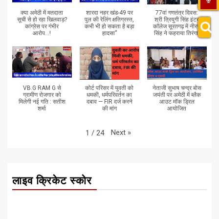
क्या अमेठी में मतदाता
शारदा नहर खंड-49 पर
77वां गणतंत्र दिवस:
सूची से हो रहा खिलवाड़?
पुल की रेलिंग क्षतिग्रस्त,
श्री त्रियुगी सिंह इंटर
कांग्रेस पर गंभीर
कभी भी हो सकता है बड़ा
कॉलेज सूरतगढ़ में नीरज
आरोप...!
हादसा”
सिंह ने फहराया तिरंगा”
VB.G RAM G से
कोर्ट परिसर में युवती को
नेताजी सुभाष चन्द्र बोस
ग्रामीण रोजगार को
धमकी, धर्मपरिवर्तन का
जयंती पर अमेठी में ब्लैक
मिलेगी नई गति : सतीश
दबाव — FIR दर्ज करने
आउट मॉक ड्रिल
शर्मा
की मांग
आयोजित
Next
»
1
/
24
लाइव क्रिकेट स्कोर