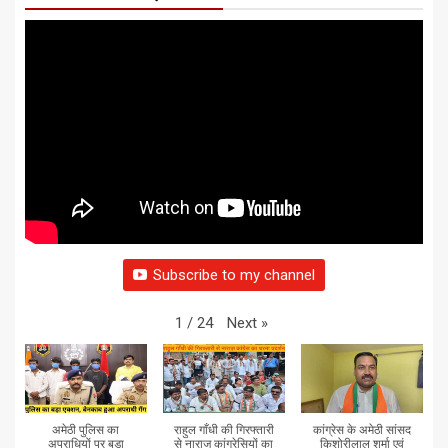
Subscribe to my channel
Next
»
1
/
24
अमेठी पुलिस का
राहुल गाँधी की गिरफ्तारी
कांग्रेस के अमेठी सांसद
अपराधियों पर बड़ा
से नाराज कांग्रेसियों का
किशोरीलाल शर्मा एवं