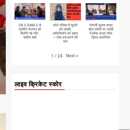
VB.G RAM G से
कोर्ट परिसर में युवती
नेताजी सुभाष चन्द्र
ग्रामीण रोजगार को
को धमकी,
बोस जयंती पर अमेठी
मिलेगी नई गति :
धर्मपरिवर्तन का दबाव
में ब्लैक आउट मॉक
सतीश शर्मा
— FIR दर्ज करने की
ड्रिल आयोजित
मांग
Next
»
1
/
24
लाइव क्रिकेट स्कोर