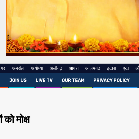
नगर
अमरोहा
अयोध्या
अलीगढ़
आगरा
आज़मगढ़
इटावा
एटा
औ
E
JOIN US
LIVE TV
OUR TEAM
PRIVACY POLICY
ों को मोक्ष