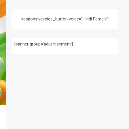
[responsivevoice_button voice=”Hindi Female”]
[banner group=’advertisement’]