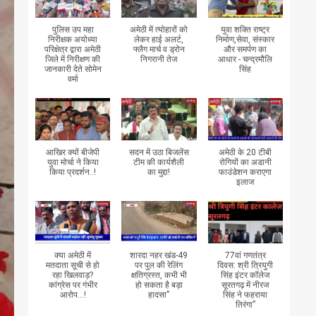
पुलिस उप महा
अमेठी में त्योहारों को
युवा शक्ति राष्ट्र
निरीक्षक अयोध्या
लेकर हाई अलर्ट,
निर्माण,सेवा, संस्कार
परिक्षेत्र द्वारा अमेठी
फ्लैग मार्च व ड्रोन
और समर्पण का
जिले में निरीक्षण की
निगरानी तेज
आधार - चन्द्रमौलि
जानकारी देते सोमेन
सिंह
वर्मा
आखिर क्यों बीजेपी
सदन में उठा बिजलेंस
अमेठी के 20 टीबी
युवा मोर्चा ने किया
टीम की कार्यशैली
रोगियों का अडानी
किया प्रदर्शन..!
का मुद्दा!
फाउंडेशन कराएगा
इलाज
क्या अमेठी में
शारदा नहर खंड-49
77वां गणतंत्र
मतदाता सूची से हो
पर पुल की रेलिंग
दिवस: श्री त्रियुगी
रहा खिलवाड़?
क्षतिग्रस्त, कभी भी
सिंह इंटर कॉलेज
कांग्रेस पर गंभीर
हो सकता है बड़ा
सूरतगढ़ में नीरज
आरोप...!
हादसा”
सिंह ने फहराया
तिरंगा”