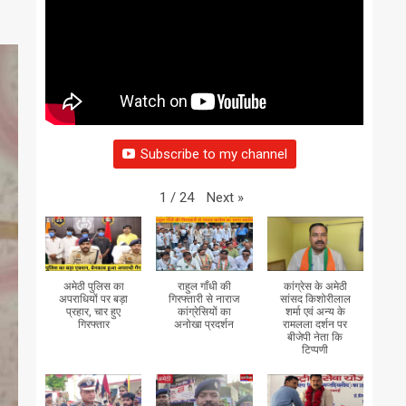
Subscribe to my channel
Next
»
1
/
24
अमेठी पुलिस का
राहुल गाँधी की
कांग्रेस के अमेठी
अपराधियों पर बड़ा
गिरफ्तारी से नाराज
सांसद किशोरीलाल
प्रहार, चार हुए
कांग्रेसियों का
शर्मा एवं अन्य के
गिरफ्तार
अनोखा प्रदर्शन
रामलला दर्शन पर
बीजेपी नेता कि
टिप्पणी