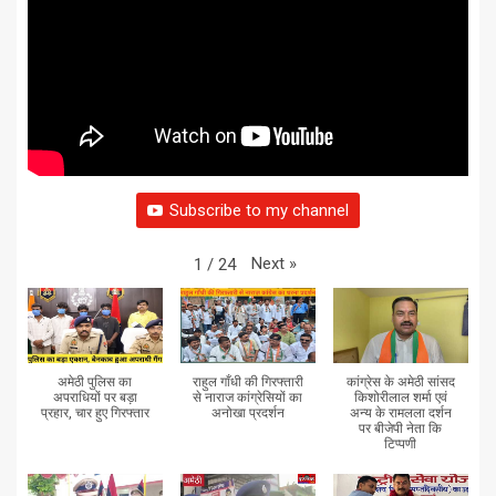
Subscribe to my channel
Next
»
1
/
24
अमेठी पुलिस का
राहुल गाँधी की गिरफ्तारी
कांग्रेस के अमेठी सांसद
अपराधियों पर बड़ा
से नाराज कांग्रेसियों का
किशोरीलाल शर्मा एवं
प्रहार, चार हुए गिरफ्तार
अनोखा प्रदर्शन
अन्य के रामलला दर्शन
पर बीजेपी नेता कि
टिप्पणी