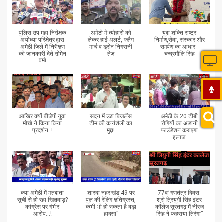
पुलिस उप महा निरीक्षक
अमेठी में त्योहारों को
युवा शक्ति राष्ट्र
अयोध्या परिक्षेत्र द्वारा
लेकर हाई अलर्ट, फ्लैग
निर्माण,सेवा, संस्कार और
अमेठी जिले में निरीक्षण
मार्च व ड्रोन निगरानी
समर्पण का आधार -
की जानकारी देते सोमेन
तेज
चन्द्रमौलि सिंह
वर्मा
आखिर क्यों बीजेपी युवा
सदन में उठा बिजलेंस
अमेठी के 20 टीबी
मोर्चा ने किया किया
टीम की कार्यशैली का
रोगियों का अडानी
प्रदर्शन..!
मुद्दा!
फाउंडेशन कराएगा
इलाज
क्या अमेठी में मतदाता
शारदा नहर खंड-49 पर
77वां गणतंत्र दिवस:
सूची से हो रहा खिलवाड़?
पुल की रेलिंग क्षतिग्रस्त,
श्री त्रियुगी सिंह इंटर
कांग्रेस पर गंभीर
कभी भी हो सकता है बड़ा
कॉलेज सूरतगढ़ में नीरज
आरोप...!
हादसा”
सिंह ने फहराया तिरंगा”