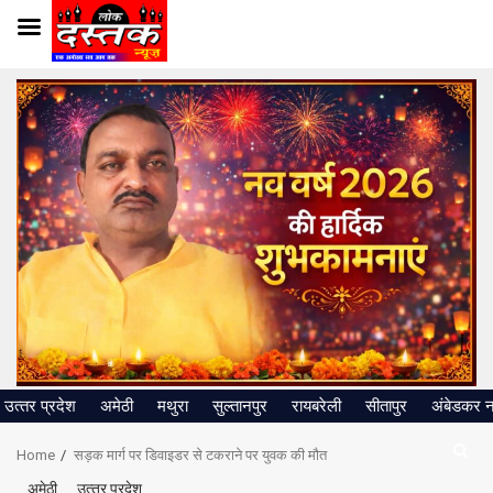
Skip
to
content
उत्‍तर प्रदेश
अमेठी
मथुरा
सुल्तानपुर
रायबरेली
सीतापुर
अंबेडकर 
Home
सड़क मार्ग पर डिवाइडर से टकराने पर युवक की मौत
अमेठी
उत्‍तर प्रदेश