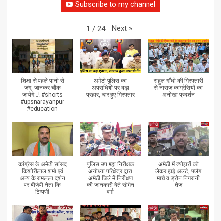
Subscribe to my channel
Next
»
1
/
24
शिक्षा से पहले पानी से
अमेठी पुलिस का
राहुल गाँधी की गिरफ्तारी
जंग, जानकर चौंक
अपराधियों पर बड़ा
से नाराज कांग्रेसियों का
जायेंगे...! #shorts
प्रहार, चार हुए गिरफ्तार
अनोखा प्रदर्शन
#upsnarayanpur
#education
कांग्रेस के अमेठी सांसद
पुलिस उप महा निरीक्षक
अमेठी में त्योहारों को
किशोरीलाल शर्मा एवं
अयोध्या परिक्षेत्र द्वारा
लेकर हाई अलर्ट, फ्लैग
अन्य के रामलला दर्शन
अमेठी जिले में निरीक्षण
मार्च व ड्रोन निगरानी
पर बीजेपी नेता कि
की जानकारी देते सोमेन
तेज
टिप्पणी
वर्मा