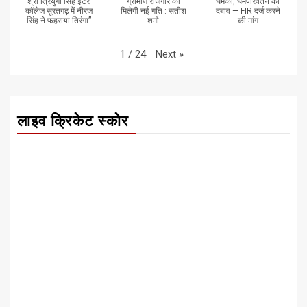
श्री त्रियुगी सिंह इंटर
ग्रामीण रोजगार को
धमकी, धर्मपरिवर्तन का
कॉलेज सूरतगढ़ में नीरज
मिलेगी नई गति : सतीश
दबाव — FIR दर्ज करने
सिंह ने फहराया तिरंगा”
शर्मा
की मांग
Next
»
1
/
24
लाइव क्रिकेट स्कोर