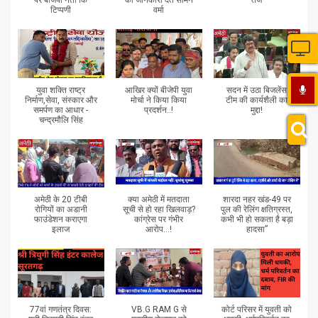
टिप्पणी
वर्मा
युवा शक्ति राष्ट्र
आखिर क्यों बीजेपी युवा
सदन में उठा बिजलेंस
निर्माण,सेवा, संस्कार और
मोर्चा ने किया किया
टीम की कार्यशैली का
समर्पण का आधार -
प्रदर्शन..!
मुद्दा!
चन्द्रमौलि सिंह
अमेठी के 20 टीबी
क्या अमेठी में मतदाता
शारदा नहर खंड-49 पर
रोगियों का अडानी
सूची से हो रहा खिलवाड़?
पुल की रेलिंग क्षतिग्रस्त,
फाउंडेशन कराएगा
कांग्रेस पर गंभीर
कभी भी हो सकता है बड़ा
इलाज
आरोप...!
हादसा”
77वां गणतंत्र दिवस:
VB.G RAM G से
कोर्ट परिसर में युवती को