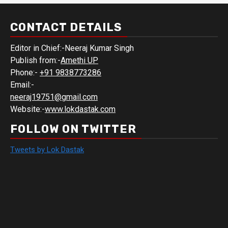
CONTACT DETAILS
Editor in Chief:-Neeraj Kumar Singh
Publish from:-
Amethi UP
Phone:-
+91 9838773286
Email:-
neeraj19751@gmail.com
Website:-
www.lokdastak.com
FOLLOW ON TWITTER
Tweets by Lok Dastak