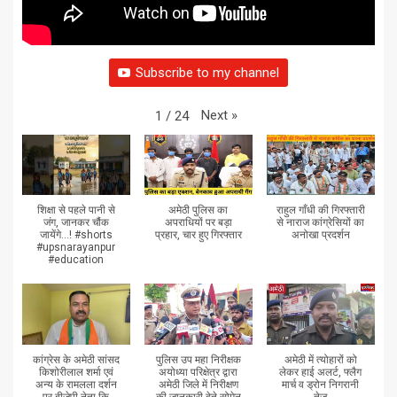
Subscribe to my channel
Next
»
1
/
24
शिक्षा से पहले पानी से
अमेठी पुलिस का
राहुल गाँधी की गिरफ्तारी
जंग, जानकर चौंक
अपराधियों पर बड़ा
से नाराज कांग्रेसियों का
जायेंगे...! #shorts
प्रहार, चार हुए गिरफ्तार
अनोखा प्रदर्शन
#upsnarayanpur
#education
कांग्रेस के अमेठी सांसद
पुलिस उप महा निरीक्षक
अमेठी में त्योहारों को
किशोरीलाल शर्मा एवं
अयोध्या परिक्षेत्र द्वारा
लेकर हाई अलर्ट, फ्लैग
अन्य के रामलला दर्शन
अमेठी जिले में निरीक्षण
मार्च व ड्रोन निगरानी
पर बीजेपी नेता कि
की जानकारी देते सोमेन
तेज