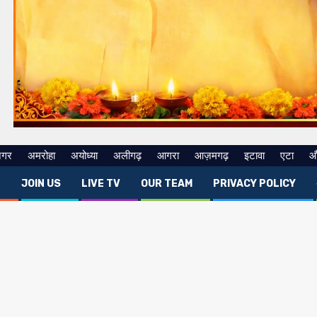
नगर
अमरोहा
अयोध्या
अलीगढ़
आगरा
आज़मगढ़
इटावा
एटा
औ
E
JOIN US
LIVE TV
OUR TEAM
PRIVACY POLICY