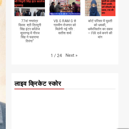
77वां गणतंत्र
VB.G RAM G से
कोर्ट परिसर में युवती
दिवस: श्री त्रियुगी
ग्रामीण रोजगार को
को धमकी,
सिंह इंटर कॉलेज
मिलेगी नई गति :
धर्मपरिवर्तन का दबाव
सूरतगढ़ में नीरज
सतीश शर्मा
— FIR दर्ज करने की
सिंह ने फहराया
मांग
तिरंगा”
Next
»
1
/
24
लाइव क्रिकेट स्कोर