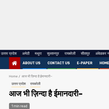
उत्‍तर प्रदेश
अमेठी
मथुरा
सुल्तानपुर
रायबरेली
सीतापुर
अंबेडकर 
ABOUT US
CONTACT US
E-PAPER
HOM
Home
आज भी ज़िन्दा है ईमानदारी–
उत्‍तर प्रदेश
रायबरेली
आज भी ज़िन्दा है ईमानदारी–
1 min read