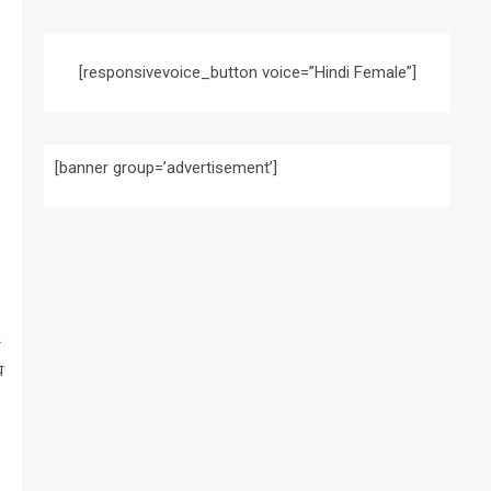
[responsivevoice_button voice=”Hindi Female”]
[banner group=’advertisement’]
र
व