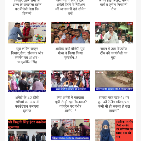
किशोरीलाल शर्मा एवं
अयोध्या परिक्षेत्र द्वारा
लेकर हाई अलर्ट, फ्लैग
अन्य के रामलला दर्शन
अमेठी जिले में निरीक्षण
मार्च व ड्रोन निगरानी
पर बीजेपी नेता कि
की जानकारी देते सोमेन
तेज
टिप्पणी
वर्मा
युवा शक्ति राष्ट्र
आखिर क्यों बीजेपी युवा
सदन में उठा बिजलेंस
निर्माण,सेवा, संस्कार और
मोर्चा ने किया किया
टीम की कार्यशैली का
समर्पण का आधार -
प्रदर्शन..!
मुद्दा!
चन्द्रमौलि सिंह
अमेठी के 20 टीबी
क्या अमेठी में मतदाता
शारदा नहर खंड-49 पर
रोगियों का अडानी
सूची से हो रहा खिलवाड़?
पुल की रेलिंग क्षतिग्रस्त,
फाउंडेशन कराएगा
कांग्रेस पर गंभीर
कभी भी हो सकता है बड़ा
इलाज
आरोप...!
हादसा”