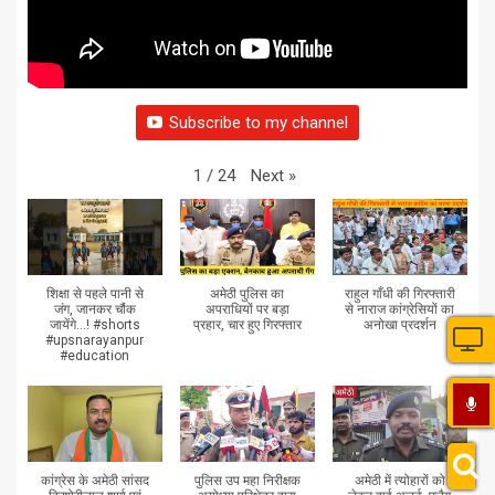
Subscribe to my channel
Next
»
1
/
24
शिक्षा से पहले पानी से
अमेठी पुलिस का
राहुल गाँधी की गिरफ्तारी
जंग, जानकर चौंक
अपराधियों पर बड़ा
से नाराज कांग्रेसियों का
जायेंगे...! #shorts
प्रहार, चार हुए गिरफ्तार
अनोखा प्रदर्शन
#upsnarayanpur
#education
कांग्रेस के अमेठी सांसद
पुलिस उप महा निरीक्षक
अमेठी में त्योहारों को