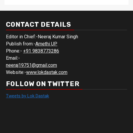
CONTACT DETAILS
Editor in Chief:-Neeraj Kumar Singh
Publish from:-
Amethi UP
Phone:-
+91 9838773286
Email:-
neeraj19751@gmail.com
Website:-
www.lokdastak.com
FOLLOW ON TWITTER
Tweets by Lok Dastak