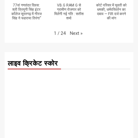
77वां गणतंत्र दिवस:
VB.G RAM G से
कोर्ट परिसर में युवती को
श्री त्रियुगी सिंह इंटर
ग्रामीण रोजगार को
धमकी, धर्मपरिवर्तन का
कॉलेज सूरतगढ़ में नीरज
मिलेगी नई गति : सतीश
दबाव — FIR दर्ज करने
सिंह ने फहराया तिरंगा”
शर्मा
की मांग
Next
»
1
/
24
लाइव क्रिकेट स्कोर