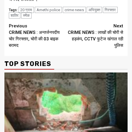
20 ग्राम
Amethi police
crime news
अभियुक्त
गिरफ्तार
Tags:
शातिर
स्मैक
Continue
Previous
Next
CRIME NEWS : अन्तर्जनपदीय
CRIME NEWS : लाखों की चोरी से
Reading
चोर गिरफ्तार, चोरी की 03 बाइक
हड़कंप, CCTV फुटेज खंगाल रही
बरामद
पुलिस
TOP STORIES