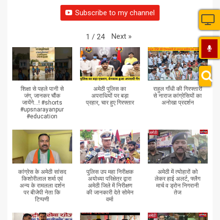
Subscribe to my channel
Next
»
1
/
24
शिक्षा से पहले पानी से
अमेठी पुलिस का
राहुल गाँधी की गिरफ्तारी
जंग, जानकर चौंक
अपराधियों पर बड़ा
से नाराज कांग्रेसियों का
जायेंगे...! #shorts
प्रहार, चार हुए गिरफ्तार
अनोखा प्रदर्शन
#upsnarayanpur
#education
कांग्रेस के अमेठी सांसद
पुलिस उप महा निरीक्षक
अमेठी में त्योहारों को
किशोरीलाल शर्मा एवं
अयोध्या परिक्षेत्र द्वारा
लेकर हाई अलर्ट, फ्लैग
अन्य के रामलला दर्शन
अमेठी जिले में निरीक्षण
मार्च व ड्रोन निगरानी
पर बीजेपी नेता कि
की जानकारी देते सोमेन
तेज
टिप्पणी
वर्मा