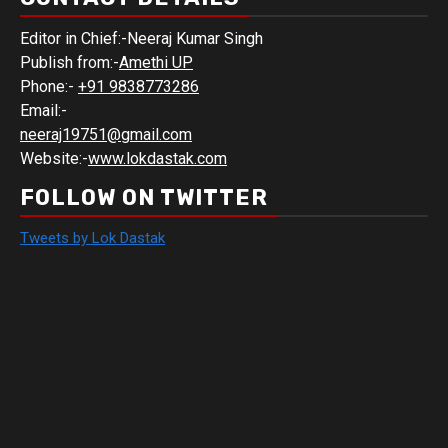
Editor in Chief:-Neeraj Kumar Singh
Publish from:-
Amethi UP
Phone:-
+91 9838773286
Email:-
neeraj19751@gmail.com
Website:-
www.lokdastak.com
FOLLOW ON TWITTER
Tweets by Lok Dastak