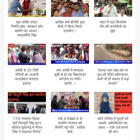
युवा शक्ति राष्ट्र
आखिर क्यों बीजेपी युवा
सदन में उठा बिजलेंस
निर्माण,सेवा, संस्कार और
मोर्चा ने किया किया
टीम की कार्यशैली का
समर्पण का आधार -
प्रदर्शन..!
मुद्दा!
चन्द्रमौलि सिंह
अमेठी के 20 टीबी
क्या अमेठी में मतदाता
शारदा नहर खंड-49 पर
रोगियों का अडानी
सूची से हो रहा खिलवाड़?
पुल की रेलिंग क्षतिग्रस्त,
फाउंडेशन कराएगा
कांग्रेस पर गंभीर
कभी भी हो सकता है बड़ा
इलाज
आरोप...!
हादसा”
77वां गणतंत्र दिवस:
VB.G RAM G से
कोर्ट परिसर में युवती को
श्री त्रियुगी सिंह इंटर
ग्रामीण रोजगार को
धमकी, धर्मपरिवर्तन का
कॉलेज सूरतगढ़ में नीरज
मिलेगी नई गति : सतीश
दबाव — FIR दर्ज करने
सिंह ने फहराया तिरंगा”
शर्मा
की मांग