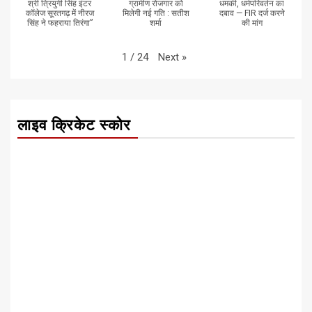
श्री त्रियुगी सिंह इंटर
ग्रामीण रोजगार को
धमकी, धर्मपरिवर्तन का
कॉलेज सूरतगढ़ में नीरज
मिलेगी नई गति : सतीश
दबाव — FIR दर्ज करने
सिंह ने फहराया तिरंगा”
शर्मा
की मांग
Next
»
1
/
24
लाइव क्रिकेट स्कोर