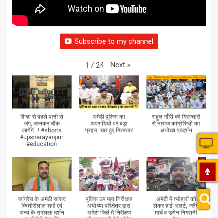
Subscribe to my channel
Next
»
1
/
24
शिक्षा से पहले पानी से
अमेठी पुलिस का
राहुल गाँधी की गिरफ्तारी
जंग, जानकर चौंक
अपराधियों पर बड़ा
से नाराज कांग्रेसियों का
जायेंगे...! #shorts
प्रहार, चार हुए गिरफ्तार
अनोखा प्रदर्शन
#upsnarayanpur
#education
कांग्रेस के अमेठी सांसद
पुलिस उप महा निरीक्षक
अमेठी में त्योहारों को
किशोरीलाल शर्मा एवं
अयोध्या परिक्षेत्र द्वारा
लेकर हाई अलर्ट, फ्लैग
अन्य के रामलला दर्शन
अमेठी जिले में निरीक्षण
मार्च व ड्रोन निगरानी