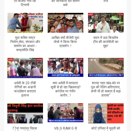
पर बीजेपी नेता कि
की जानकारी देते सोमेन
तेज
टिप्पणी
वर्मा
युवा शक्ति राष्ट्र
आखिर क्यों बीजेपी युवा
सदन में उठा बिजलेंस
निर्माण,सेवा, संस्कार और
मोर्चा ने किया किया
टीम की कार्यशैली का
समर्पण का आधार -
प्रदर्शन..!
मुद्दा!
चन्द्रमौलि सिंह
अमेठी के 20 टीबी
क्या अमेठी में मतदाता
शारदा नहर खंड-49 पर
रोगियों का अडानी
सूची से हो रहा खिलवाड़?
पुल की रेलिंग क्षतिग्रस्त,
फाउंडेशन कराएगा
कांग्रेस पर गंभीर
कभी भी हो सकता है बड़ा
इलाज
आरोप...!
हादसा”
77वां गणतंत्र दिवस:
VB.G RAM G से
कोर्ट परिसर में युवती को