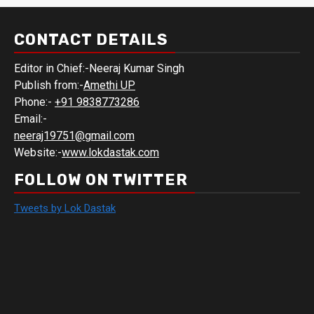
CONTACT DETAILS
Editor in Chief:-Neeraj Kumar Singh
Publish from:-
Amethi UP
Phone:-
+91 9838773286
Email:-
neeraj19751@gmail.com
Website:-
www.lokdastak.com
FOLLOW ON TWITTER
Tweets by Lok Dastak