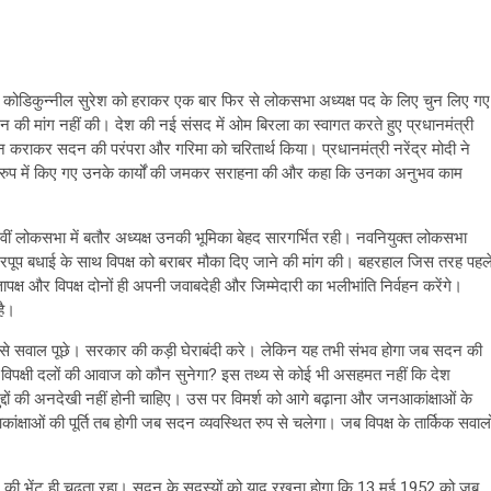
स के कोडिकुन्नील सुरेश को हराकर एक बार फिर से लोकसभा अध्यक्ष पद के लिए चुन लिए गए
न की मांग नहीं की। देश की नई संसद में ओम बिरला का स्वागत करते हुए प्रधानमंत्री
ीन कराकर सदन की परंपरा और गरिमा को चरितार्थ किया। प्रधानमंत्री नरेंद्र मोदी ने
के रुप में किए गए उनके कार्यों की जमकर सराहना की और कहा कि उनका अनुभव काम
वीं लोकसभा में बतौर अध्यक्ष उनकी भूमिका बेहद सारगर्भित रही। नवनियुक्त लोकसभा
ने भरपूप बधाई के साथ विपक्ष को बराबर मौका दिए जाने की मांग की। बहरहाल जिस तरह पहल
ष और विपक्ष दोनों ही अपनी जवाबदेही और जिम्मेदारी का भलीभांति निर्वहन करेंगे।
है।
रकार से सवाल पूछे। सरकार की कड़ी घेराबंदी करे। लेकिन यह तभी संभव होगा जब सदन की
र विपक्षी दलों की आवाज को कौन सुनेगा? इस तथ्य से कोई भी असहमत नहीं कि देश
 मुद्दों की अनदेखी नहीं होनी चाहिए। उस पर विमर्श को आगे बढ़ाना और जनआकांक्षाओं के
कांक्षाओं की पूर्ति तब होगी जब सदन व्यवस्थित रुप से चलेगा। जब विपक्ष के तार्किक सवालो
मे की भेंट ही चढता़ रहा। सदन के सदस्यों को याद रखना होगा कि 13 मई 1952 को जब