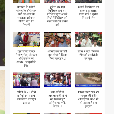
कांग्रेस के अमेठी
पुलिस उप महा
अमेठी में त्योहारों को
सांसद किशोरीलाल
निरीक्षक अयोध्या
लेकर हाई अलर्ट,
शर्मा एवं अन्य के
परिक्षेत्र द्वारा अमेठी
फ्लैग मार्च व ड्रोन
रामलला दर्शन पर
जिले में निरीक्षण की
निगरानी तेज
बीजेपी नेता कि
जानकारी देते सोमेन
टिप्पणी
वर्मा
युवा शक्ति राष्ट्र
आखिर क्यों बीजेपी
सदन में उठा बिजलेंस
निर्माण,सेवा, संस्कार
युवा मोर्चा ने किया
टीम की कार्यशैली
और समर्पण का
किया प्रदर्शन..!
का मुद्दा!
आधार - चन्द्रमौलि
सिंह
अमेठी के 20 टीबी
क्या अमेठी में
शारदा नहर खंड-49
रोगियों का अडानी
मतदाता सूची से हो
पर पुल की रेलिंग
फाउंडेशन कराएगा
रहा खिलवाड़?
क्षतिग्रस्त, कभी भी
इलाज
कांग्रेस पर गंभीर
हो सकता है बड़ा
आरोप...!
हादसा”