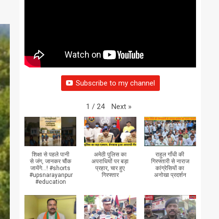
Subscribe to my channel
Next
»
1
/
24
शिक्षा से पहले पानी
अमेठी पुलिस का
राहुल गाँधी की
से जंग, जानकर चौंक
अपराधियों पर बड़ा
गिरफ्तारी से नाराज
जायेंगे...! #shorts
प्रहार, चार हुए
कांग्रेसियों का
#upsnarayanpur
गिरफ्तार
अनोखा प्रदर्शन
#education