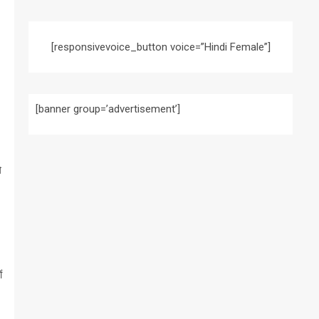
[responsivevoice_button voice=”Hindi Female”]
[banner group=’advertisement’]
े
ं