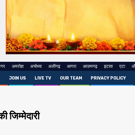
नगर
अमरोहा
अयोध्या
अलीगढ़
आगरा
आज़मगढ़
इटावा
एटा
औ
E
JOIN US
LIVE TV
OUR TEAM
PRIVACY POLICY
की जिम्मेदारी