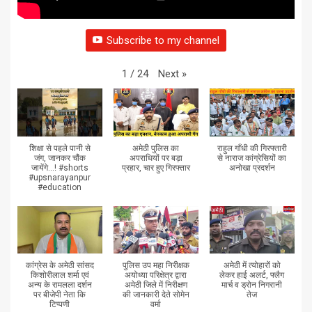
Subscribe to my channel
Next
»
1
/
24
शिक्षा से पहले पानी से
अमेठी पुलिस का
राहुल गाँधी की गिरफ्तारी
जंग, जानकर चौंक
अपराधियों पर बड़ा
से नाराज कांग्रेसियों का
जायेंगे...! #shorts
प्रहार, चार हुए गिरफ्तार
अनोखा प्रदर्शन
#upsnarayanpur
#education
कांग्रेस के अमेठी सांसद
पुलिस उप महा निरीक्षक
अमेठी में त्योहारों को
किशोरीलाल शर्मा एवं
अयोध्या परिक्षेत्र द्वारा
लेकर हाई अलर्ट, फ्लैग
अन्य के रामलला दर्शन
अमेठी जिले में निरीक्षण
मार्च व ड्रोन निगरानी
पर बीजेपी नेता कि
की जानकारी देते सोमेन
तेज
टिप्पणी
वर्मा