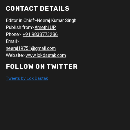
CONTACT DETAILS
Editor in Chief:-Neeraj Kumar Singh
Publish from:-
Amethi UP
Phone:-
+91 9838773286
Email:-
neeraj19751@gmail.com
Website:-
www.lokdastak.com
FOLLOW ON TWITTER
Tweets by Lok Dastak