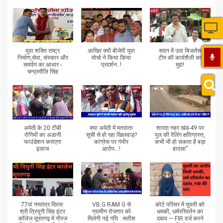
युवा शक्ति राष्ट्र
आखिर क्यों बीजेपी युवा
सदन में उठा बिजलेंस
निर्माण,सेवा, संस्कार और
मोर्चा ने किया किया
टीम की कार्यशैली का
समर्पण का आधार -
प्रदर्शन..!
मुद्दा!
चन्द्रमौलि सिंह
अमेठी के 20 टीबी
क्या अमेठी में मतदाता
शारदा नहर खंड-49 पर
रोगियों का अडानी
सूची से हो रहा खिलवाड़?
पुल की रेलिंग क्षतिग्रस्त,
फाउंडेशन कराएगा
कांग्रेस पर गंभीर
कभी भी हो सकता है बड़ा
इलाज
आरोप...!
हादसा”
77वां गणतंत्र दिवस:
VB.G RAM G से
कोर्ट परिसर में युवती को
श्री त्रियुगी सिंह इंटर
ग्रामीण रोजगार को
धमकी, धर्मपरिवर्तन का
कॉलेज सूरतगढ़ में नीरज
मिलेगी नई गति : सतीश
दबाव — FIR दर्ज करने