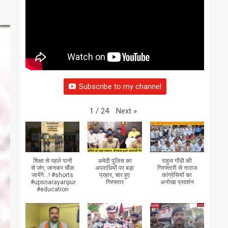
Subscribe to my channel
Next
»
1
/
24
शिक्षा से पहले पानी
अमेठी पुलिस का
राहुल गाँधी की
से जंग, जानकर चौंक
अपराधियों पर बड़ा
गिरफ्तारी से नाराज
जायेंगे...! #shorts
प्रहार, चार हुए
कांग्रेसियों का
#upsnarayanpur
गिरफ्तार
अनोखा प्रदर्शन
#education