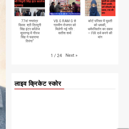
77वां गणतंत्र
VB.G RAM G से
कोर्ट परिसर में युवती
दिवस: श्री त्रियुगी
ग्रामीण रोजगार को
को धमकी,
सिंह इंटर कॉलेज
मिलेगी नई गति :
धर्मपरिवर्तन का दबाव
सूरतगढ़ में नीरज
सतीश शर्मा
— FIR दर्ज करने की
सिंह ने फहराया
मांग
तिरंगा”
Next
»
1
/
24
लाइव क्रिकेट स्कोर