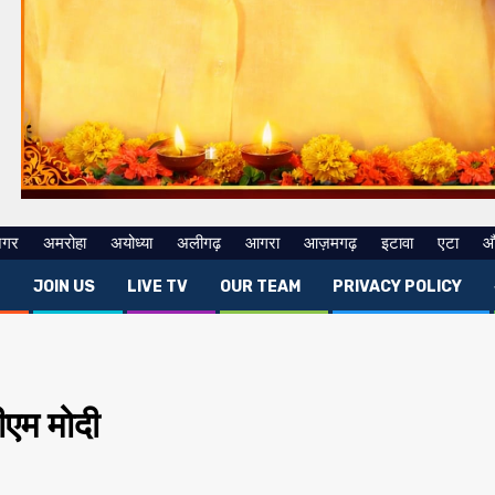
नगर
अमरोहा
अयोध्या
अलीगढ़
आगरा
आज़मगढ़
इटावा
एटा
औ
E
JOIN US
LIVE TV
OUR TEAM
PRIVACY POLICY
ीएम मोदी