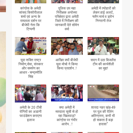
कांग्रेस के अमेठी
पुलिस उप महा
अमेठी में त्योहारों को
सांसद किशोरीलाल
निरीक्षक अयोध्या
लेकर हाई अलर्ट,
शर्मा एवं अन्य के
परिक्षेत्र द्वारा अमेठी
फ्लैग मार्च व ड्रोन
रामलला दर्शन पर
जिले में निरीक्षण की
निगरानी तेज
बीजेपी नेता कि
जानकारी देते सोमेन
टिप्पणी
वर्मा
युवा शक्ति राष्ट्र
आखिर क्यों बीजेपी
सदन में उठा बिजलेंस
निर्माण,सेवा, संस्कार
युवा मोर्चा ने किया
टीम की कार्यशैली
और समर्पण का
किया प्रदर्शन..!
का मुद्दा!
आधार - चन्द्रमौलि
सिंह
अमेठी के 20 टीबी
क्या अमेठी में
शारदा नहर खंड-49
रोगियों का अडानी
मतदाता सूची से हो
पर पुल की रेलिंग
फाउंडेशन कराएगा
रहा खिलवाड़?
क्षतिग्रस्त, कभी भी
इलाज
कांग्रेस पर गंभीर
हो सकता है बड़ा
आरोप...!
हादसा”