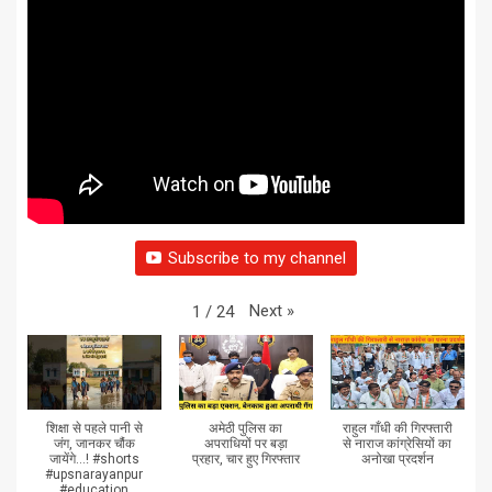
Subscribe to my channel
Next
»
1
/
24
शिक्षा से पहले पानी से
अमेठी पुलिस का
राहुल गाँधी की गिरफ्तारी
जंग, जानकर चौंक
अपराधियों पर बड़ा
से नाराज कांग्रेसियों का
जायेंगे...! #shorts
प्रहार, चार हुए गिरफ्तार
अनोखा प्रदर्शन
#upsnarayanpur
#education