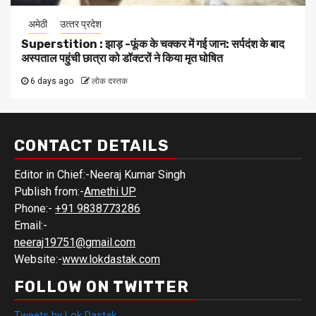
अमेठी
उत्‍तर प्रदेश
Superstition : झाड़ -फूंक के चक्कर में गई जान: सर्पदंश के बाद
अस्पताल पहुंची छात्रा को डॉक्टरों ने किया मृत घोषित
6 days ago
लोक दस्तक
CONTACT DETAILS
Editor in Chief:-Neeraj Kumar Singh
Publish from:-
Amethi UP
Phone:-
+91 9838773286
Email:-
neeraj19751@gmail.com
Website:-
www.lokdastak.com
FOLLOW ON TWITTER
Tweets by Lok Dastak