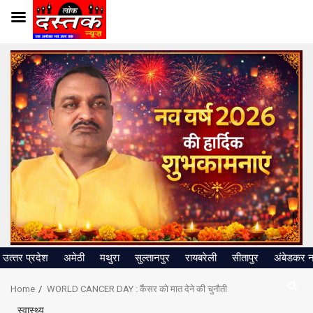
Skip
to
content
उत्‍तर प्रदेश
अमेठी
मथुरा
सुल्तानपुर
रायबरेली
सीतापुर
अंबेडकर 
Home
WORLD CANCER DAY : कैंसर को मात देने की चुनौती
स्वास्थ्य