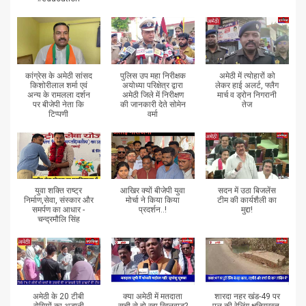
कांग्रेस के अमेठी सांसद
पुलिस उप महा निरीक्षक
अमेठी में त्योहारों को
किशोरीलाल शर्मा एवं
अयोध्या परिक्षेत्र द्वारा
लेकर हाई अलर्ट, फ्लैग
अन्य के रामलला दर्शन
अमेठी जिले में निरीक्षण
मार्च व ड्रोन निगरानी
पर बीजेपी नेता कि
की जानकारी देते सोमेन
तेज
टिप्पणी
वर्मा
युवा शक्ति राष्ट्र
आखिर क्यों बीजेपी युवा
सदन में उठा बिजलेंस
निर्माण,सेवा, संस्कार और
मोर्चा ने किया किया
टीम की कार्यशैली का
समर्पण का आधार -
प्रदर्शन..!
मुद्दा!
चन्द्रमौलि सिंह
अमेठी के 20 टीबी
क्या अमेठी में मतदाता
शारदा नहर खंड-49 पर
रोगियों का अडानी
सूची से हो रहा खिलवाड़?
पुल की रेलिंग क्षतिग्रस्त,