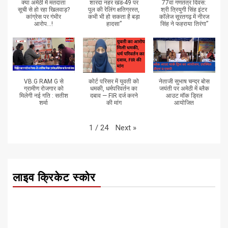
क्या अमेठी में मतदाता
शारदा नहर खंड-49 पर
77वां गणतंत्र दिवस:
सूची से हो रहा खिलवाड़?
पुल की रेलिंग क्षतिग्रस्त,
श्री त्रियुगी सिंह इंटर
कांग्रेस पर गंभीर
कभी भी हो सकता है बड़ा
कॉलेज सूरतगढ़ में नीरज
आरोप...!
हादसा”
सिंह ने फहराया तिरंगा”
VB.G RAM G से
कोर्ट परिसर में युवती को
नेताजी सुभाष चन्द्र बोस
ग्रामीण रोजगार को
धमकी, धर्मपरिवर्तन का
जयंती पर अमेठी में ब्लैक
मिलेगी नई गति : सतीश
दबाव — FIR दर्ज करने
आउट मॉक ड्रिल
शर्मा
की मांग
आयोजित
Next
»
1
/
24
लाइव क्रिकेट स्कोर