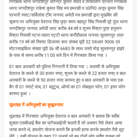
निरीक्षक थाना जगदीशपुर धीरेन्द्र कुमार यादव व तत्कालीन प्रभारी निरीक्षक
थाना जगदीशपुर राकेश कुमार सिंह मय हमराही व उ0नि0 अनूप कुमार सिंह
प्रभारी स्वाट/सर्विलांस टीम जनपद अमेठी मय हमराही द्वारा मुखबिर की
सूचना पर अभियुक्त देवराज सिंह पुत्र समर बहादुर सिंह निवासी पूरे दुंदा थाना
जगदीशपुर जनपद अमेठी उम्र करीब 44 वर्ष व शुभम मिश्रा पुत्र हनुमान
मिश्रा निवासी पटना पवारा पट्टी थाना करौंदीकला जनपद सुल्तानपुर उम्र
करीब 19 वर्ष को स्विफ्ट डिजायर कार संख्या यूपी 32 एफआर 9006 एवं
मोटरसाइकिल संख्या यूपी 36 सी 6683 के साथ जामो मोड़ सुल्तानपुर हाइवे
के पास से समय करीब 11:00 बजे दिन में गिरफ्तार किया गया I
01 बाल अपचारी को पुलिस निगरानी में लिया गया । तलाशी से अभियुक्त
देवराज के कब्जे से 30 हजार रुपए, शुभम के कब्जे से 22 हजार रुपए व बाल
अपचारी के कब्जे से 90 हजार रुपए बरामद हुए व बाल अपचारी के पास एक
बैग से 01 स्मार्ट वाच, 01 ब्लूटूथ, ओप्पो का 01 मोबाइल फोन, 01 इयर फोन
बरामद हुआ ।
पूछताछ में अभियुक्तों का कुबूलनामा
पूछताछ में गिरफ्तार अभियुक्त देवराज व बाल अपचारी ने बताया कि सर्वेश
शुक्ला एसबीआई बैंक का फ्रेंचआईजी चलाते हैं जो अक्सर पैसे लेकर आया
जाया करते थे, हमलोग योजना बनाये कि इनकी हत्या करके हमलोग पैसे लूट
लेंगे । इसी योजना के तहत 22 जुलाई को हम दोनों लोग सर्वेश शुक्ला को