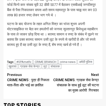
फोर्ड फिगो कार संख्या यूपी 32 डीवी 5077 में बैठाकर एसबीआई जगदीशपुर
बैंक से पैसा निकालकर वापस आते समय महमदपुर के पास चाकू मार कर 03
लाख 80 हजार रुपए लेकर भाग गये थे ।
घटना के बाद योजना के तहत अनिल मिश्र का भांजा शुभम अपनी
मोटरसाइकिल पर बैठा कर हमलोगों को जनपद सुल्तानपुर बिजेथुआ महाबीरन
के पास ले जाकर छोड़ दिया था । बरामद सामान व रुपए के संबंध में पूछने पर
बताया कि उक्त बरामद सामान उसी लूट के रुपये से खरीदी है और जो रुपये
बरामद हुए हैं वह उसी लूट के रुपए हैं, शेष रुपए खर्च हो गये हैं ।
#SPAmethi
CRIME BRANCH
crime news
अमेठी पुलिस
Tags:
खुलासा
ग्राहक सेवा केन्द्र
लूट
संचालक
Continue
Previous
Next
CRIME NEWS : पुत्र ही निकला
CRIME NEWS: ग्राहक सेवा केन्द्र
Reading
माता-पिता और भाई का क़ातिल
संचालक के साथ हुई लूट की घटना
का मुख्य आरोपी गिरफ्तार
TOP STORIES