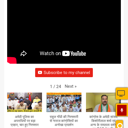
Subscribe to my channel
Next
»
1
/
24
अमेठी पुलिस का
राहुल गाँधी की गिरफ्तारी
कांग्रेस के अमेठी सांसद
अपराधियों पर बड़ा
से नाराज कांग्रेसियों का
किशोरीलाल शर्मा एवं
प्रहार, चार हुए गिरफ्तार
अनोखा प्रदर्शन
अन्य के रामलला दर्शन