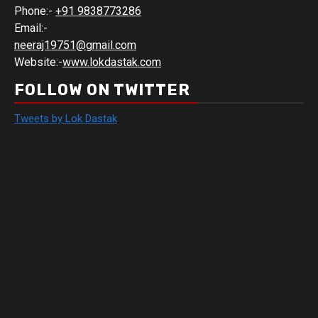
Phone:-
+91 9838773286
Email:-
neeraj19751@gmail.com
Website:-
www.lokdastak.com
FOLLOW ON TWITTER
Tweets by Lok Dastak