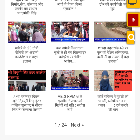
निर्माण,सेवा, संस्कार और
मोर्चा ने किया किया
टीम की कार्यशैली का
समर्पण का आधार -
प्रदर्शन..!
मुद्दा!
चन्द्रमौलि सिंह
अमेठी के 20 टीबी
क्या अमेठी में मतदाता
शारदा नहर खंड-49 पर
रोगियों का अडानी
सूची से हो रहा खिलवाड़?
पुल की रेलिंग क्षतिग्रस्त,
फाउंडेशन कराएगा
कांग्रेस पर गंभीर
कभी भी हो सकता है बड़ा
इलाज
आरोप...!
हादसा”
77वां गणतंत्र दिवस:
VB.G RAM G से
कोर्ट परिसर में युवती को
श्री त्रियुगी सिंह इंटर
ग्रामीण रोजगार को
धमकी, धर्मपरिवर्तन का
कॉलेज सूरतगढ़ में नीरज
मिलेगी नई गति : सतीश
दबाव — FIR दर्ज करने
सिंह ने फहराया तिरंगा”
शर्मा
की मांग
Next
»
1
/
24