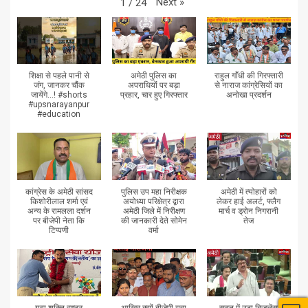
Next
»
1
/
24
शिक्षा से पहले पानी से
अमेठी पुलिस का
राहुल गाँधी की गिरफ्तारी
जंग, जानकर चौंक
अपराधियों पर बड़ा
से नाराज कांग्रेसियों का
जायेंगे...! #shorts
प्रहार, चार हुए गिरफ्तार
अनोखा प्रदर्शन
#upsnarayanpur
#education
कांग्रेस के अमेठी सांसद
पुलिस उप महा निरीक्षक
अमेठी में त्योहारों को
किशोरीलाल शर्मा एवं
अयोध्या परिक्षेत्र द्वारा
लेकर हाई अलर्ट, फ्लैग
अन्य के रामलला दर्शन
अमेठी जिले में निरीक्षण
मार्च व ड्रोन निगरानी
पर बीजेपी नेता कि
की जानकारी देते सोमेन
तेज
टिप्पणी
वर्मा
युवा शक्ति राष्ट्र
आखिर क्यों बीजेपी युवा
सदन में उठा बिजलेंस