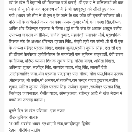
खो के खेल में बेइमानी की शिकायत दर्ज कराई।बी एस ए ने बालिकाओं की बात
ध्यान से सुनने के बाद प्रकरण को बी ई ओ बहादुरपुर‌ को सौंपते हुए वापस
गयी।भादर की टीम ने बी एस ए के जाने के बाद जीत की ट्राफी स्वीकार की।
परिणामों के अभिलेखीकरण का काम अजय कुमार मौर्य, गंगा बख्श सिंह,दीपक,
अर्पित और जितेन्द्र प्रकाश ने किया।पूर्व मा शि संघ के अध्यक्ष अब्दुल रसीद,
उपाध्यक्ष जयराम कनौजिया, संजीव कुमार, महामंत्री रमाकांत मौर्य, प्राथमिक
शिक्षक संघ के अध्यक्ष धीरेन्द्र प्रताप सिंह,, मंत्री श्री राम सोनी ,पी पी पी एस
के अध्यक्ष महेंद्र प्रताप मिश्र, शशांक शुक्ल,प्रवीन कुमार सिंह , एस सी एस
टी टीचर्स वेलफेयर एशोसियेशन के महामंत्री राम सुमिरन चक्रवर्ती, देवी शरण
कनौजिया, वरिष्ठ व्यायाम शिक्षक सुभाष सिंह, गरिमा यादव, अमिता मिश्रा,
अविनाश शुक्ल, सत्येंद्र सिंह, सत्यदेव यादव, नीतू सिंह, लालती देवी
,सालेहाखातिर जमा,ओम प्रकाश राव,इन्द्र पाल गौतम, गीता पाल,विजय प्रताप
,मोहनलाल, मो वसीम,मो असगर,मो.तहसीन,राम चन्द्र यादव,दुखराम,सतीश‌
शुक्ल, ललित कुमार, रोहित प्रताप सिंह, राजेंद्र कुमार ,राघवेंद्र प्रताप सिंह,
जितेन्द्र जायसवाल, रंजीत यादव, ओमप्रकाश, रवीन्द्र आदि ने खेल मैदान में
बच्चों का उत्साह बढ़ाया।
दूसरे दिन के खेल परिणाम -एक नजर
दौड-जूनियर बालक
100मी अवशेष-भादर-प्रथम,मो सैफ,जगदीशपुर-द्वितीय
रेहान ,गौरीगंज-तृतीय