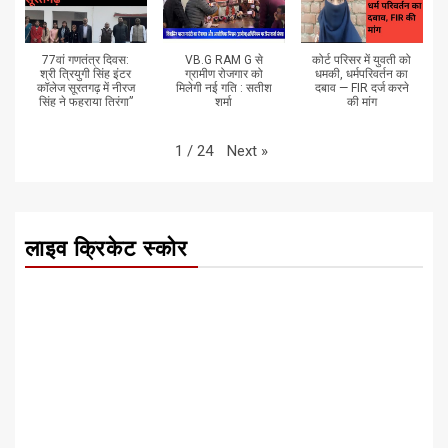
77वां गणतंत्र दिवस:
VB.G RAM G से
कोर्ट परिसर में युवती को
श्री त्रियुगी सिंह इंटर
ग्रामीण रोजगार को
धमकी, धर्मपरिवर्तन का
कॉलेज सूरतगढ़ में नीरज
मिलेगी नई गति : सतीश
दबाव — FIR दर्ज करने
सिंह ने फहराया तिरंगा”
शर्मा
की मांग
Next
»
1
/
24
लाइव क्रिकेट स्कोर