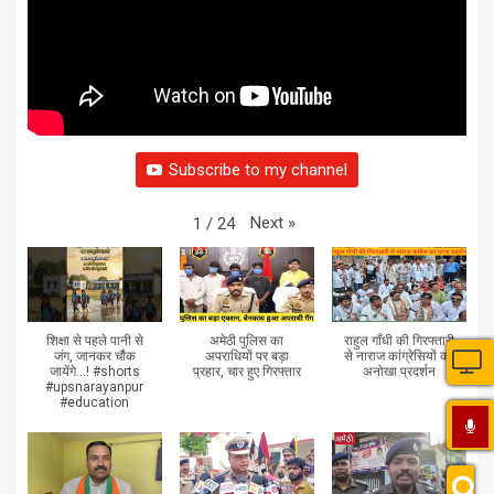
Subscribe to my channel
Next
»
1
/
24
शिक्षा से पहले पानी से
अमेठी पुलिस का
राहुल गाँधी की गिरफ्तारी
जंग, जानकर चौंक
अपराधियों पर बड़ा
से नाराज कांग्रेसियों का
जायेंगे...! #shorts
प्रहार, चार हुए गिरफ्तार
अनोखा प्रदर्शन
#upsnarayanpur
#education