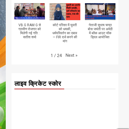
VB.G RAM G से
कोर्ट परिसर में युवती
नेताजी सुभाष चन्द्र
ग्रामीण रोजगार को
को धमकी,
बोस जयंती पर अमेठी
मिलेगी नई गति :
धर्मपरिवर्तन का दबाव
में ब्लैक आउट मॉक
सतीश शर्मा
— FIR दर्ज करने की
ड्रिल आयोजित
मांग
Next
»
1
/
24
लाइव क्रिकेट स्कोर