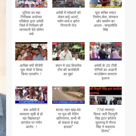
पुलिस उप महा
अमेठी में त्योहारों को
युवा शक्ति राष्ट्र
निरीक्षक अयोध्या
लेकर हाई अलर्ट,
निर्माण,सेवा, संस्कार
परिक्षेत्र द्वारा अमेठी
फ्लैग मार्च व ड्रोन
और समर्पण का
जिले में निरीक्षण की
निगरानी तेज
आधार - चन्द्रमौलि
जानकारी देते सोमेन
सिंह
वर्मा
आखिर क्यों बीजेपी
सदन में उठा बिजलेंस
अमेठी के 20 टीबी
युवा मोर्चा ने किया
टीम की कार्यशैली
रोगियों का अडानी
किया प्रदर्शन..!
का मुद्दा!
फाउंडेशन कराएगा
इलाज
क्या अमेठी में
शारदा नहर खंड-49
77वां गणतंत्र
मतदाता सूची से हो
पर पुल की रेलिंग
दिवस: श्री त्रियुगी
रहा खिलवाड़?
क्षतिग्रस्त, कभी भी
सिंह इंटर कॉलेज
कांग्रेस पर गंभीर
हो सकता है बड़ा
सूरतगढ़ में नीरज
आरोप...!
हादसा”
सिंह ने फहराया
तिरंगा”