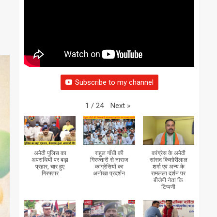
Subscribe to my channel
Next
»
1
/
24
अमेठी पुलिस का
राहुल गाँधी की
कांग्रेस के अमेठी
अपराधियों पर बड़ा
गिरफ्तारी से नाराज
सांसद किशोरीलाल
प्रहार, चार हुए
कांग्रेसियों का
शर्मा एवं अन्य के
गिरफ्तार
अनोखा प्रदर्शन
रामलला दर्शन पर
बीजेपी नेता कि
टिप्पणी