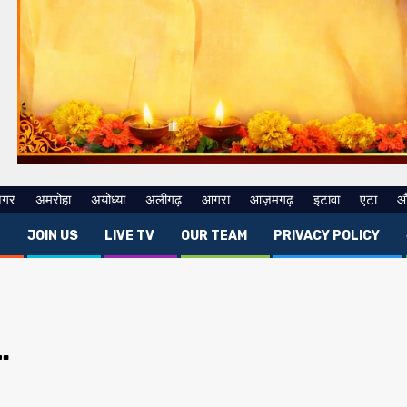
नगर
अमरोहा
अयोध्या
अलीगढ़
आगरा
आज़मगढ़
इटावा
एटा
औ
E
JOIN US
LIVE TV
OUR TEAM
PRIVACY POLICY
…