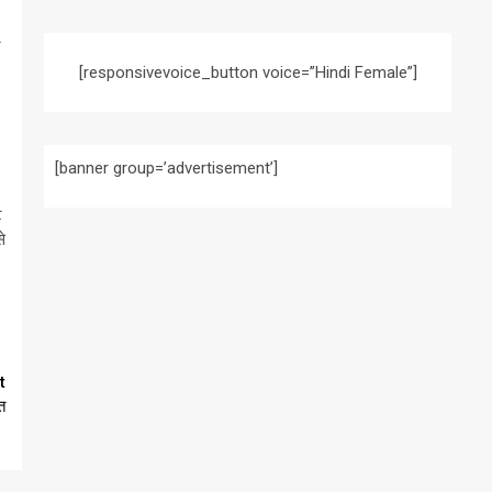
र
[responsivevoice_button voice=”Hindi Female”]
[banner group=’advertisement’]
ि
े
t
त