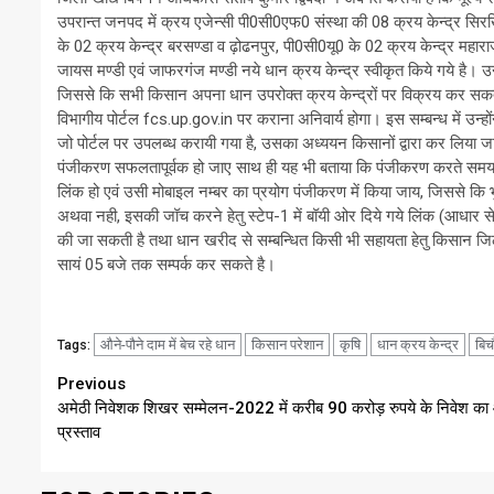
उपरान्त जनपद में क्रय एजेन्सी पी0सी0एफ0 संस्था की 08 क्रय केन्द्र सिरखिर
के 02 क्रय केन्द्र बरसण्डा व ढ़ोढनपुर, पी0सी0यू0 के 02 क्रय केन्द्र महारा
जायस मण्डी एवं जाफरगंज मण्डी नये धान क्रय केन्द्र स्वीकृत किये गये है। उन्
जिससे कि सभी किसान अपना धान उपरोक्त क्रय केन्द्रों पर विक्रय कर सकते
विभागीय पोर्टल fcs.up.gov.in पर कराना अनिवार्य होगा। इस सम्बन्ध में उन्होंन
जो पोर्टल पर उपलब्ध करायी गया है, उसका अध्ययन किसानों द्वारा कर लिया
पंजीकरण सफलतापूर्वक हो जाए साथ ही यह भी बताया कि पंजीकरण करते समय क
लिंक हो एवं उसी मोबाइल नम्बर का प्रयोग पंजीकरण में किया जाय, जिससे कि भु
अथवा नही, इसकी जॉच करने हेतु स्टेप-1 में बॉयी ओर दिये गये लिंक (आधार से 
की जा सकती है तथा धान खरीद से सम्बन्धित किसी भी सहायता हेतु किसान जि
सायं 05 बजे तक सम्पर्क कर सकते है।
औने-पौने दाम में बेच रहे धान
किसान परेशान
कृषि
धान क्रय केन्द्र
बिच
Tags:
Continue
Previous
अमेठी निवेशक शिखर सम्मेलन-2022 में करीब 90 करोड़ रुपये के निवेश का
Reading
प्रस्ताव