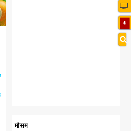
न
ि
मौसम