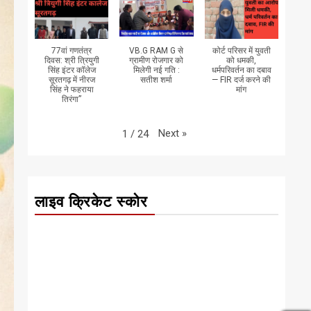
77वां गणतंत्र
VB.G RAM G से
कोर्ट परिसर में युवती
दिवस: श्री त्रियुगी
ग्रामीण रोजगार को
को धमकी,
सिंह इंटर कॉलेज
मिलेगी नई गति :
धर्मपरिवर्तन का दबाव
सूरतगढ़ में नीरज
सतीश शर्मा
— FIR दर्ज करने की
सिंह ने फहराया
मांग
तिरंगा”
Next
»
1
/
24
लाइव क्रिकेट स्कोर