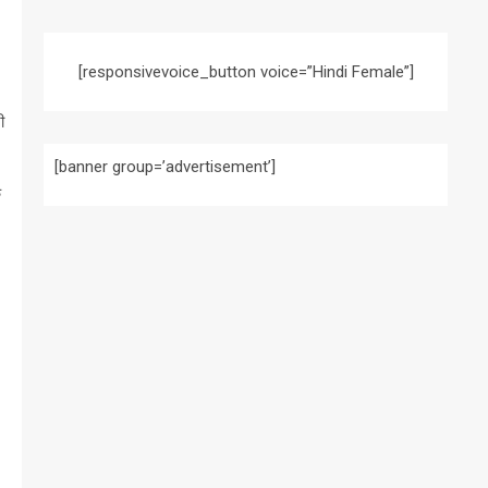
[responsivevoice_button voice=”Hindi Female”]
ी
[banner group=’advertisement’]
क