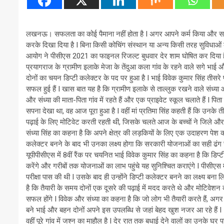
लखनऊ। सफलता का कोई पैमाना नहीं होता है I अगर आपने कर्म किया और समय
करके दिखा दिया है I बिना किसी कोचिंग संस्थान या अन्य किसी तरह सुविधाओं क
आयोग ने पीसीएस 2021 का फाइनल रिजल्ट बुधवार देर शाम घोषित कर दिया है I 
प्रयागराज के ग्रामीण इलाके मेजा के तेंदुआ कला गांव के रहने वाले सगे भ
दोनों का चयन डिप्टी कलेक्टर के पद पर हुआ है I भाई विवेक कुमार सिंह तीसरे प
सफल हुई हैं I खास बात यह है कि ग्रामीण इलाके से ताल्लुक रखने वाले संध्या
और संध्या की माता-पिता गांव में रहते हैं और एक प्राइवेट स्कूल चलाते हैं I पित
सपना देखा था, वह आज पूरा हुआ है I वहीं मां प्रतिमा सिंह कहती हैं कि उनके त
पढ़ाई के लिए मोटिवेट करती रहती थी, जिसके चलते आज के बच्चों ने जिले और क्ष
संध्या सिंह का कहना है कि अपने क्षेत्र की लड़कियों के लिए एक उदाहरण पेश करन
कलेक्टर बनने के बाद भी उनका लक्ष्य होगा कि सरकारी योजनाओं का सही ढंग स
यूपीपीसीएस में 8वीं रैंक पर चयनित भाई विवेक कुमार सिंह का कहना है कि डिप
करेंगे और गरीबों तक योजनाओं का लाभ पहुंचे यह सुनिश्चित कराएंगे I पीसीएस म
परीक्षा पास की थी I उसके बाद ही उन्होंने डिप्टी कलेक्टर बनने का लक्ष्य ब
है कि तैयारी के समय दोनों एक दूसरे की पढ़ाई में मदद करते थे और मोटिवेशन करत
सफल होंगे I विवेक और संध्या का कहना है कि जो लोग भी तैयारी करते हैं, अगर 
बने भाई और बहन दोनों अपने इस उपलब्धि से जहां बेहद खुश नजर आ रहे हैं I
वहीं पूरे गांव में जश्न का माहौल है I देर रात तक बधाई देने वालों का उनके घर प