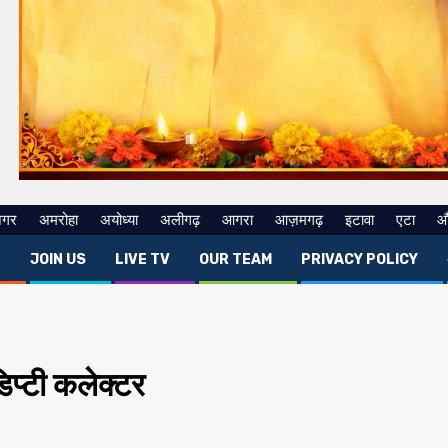
नगर
अमरोहा
अयोध्या
अलीगढ़
आगरा
आज़मगढ़
इटावा
एटा
औ
E
JOIN US
LIVE TV
OUR TEAM
PRIVACY POLICY
िप्टी कलेक्टर