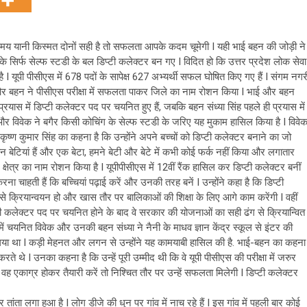
 यानी किस्मत दोनों सही है तो सफलता आपके कदम चूमेगी I यही भाई बहन की जोड़ी ने
े सिर्फ सेल्फ स्टडी के बल डिप्टी कलेक्टर बन गए I विदित हो कि उत्तर प्रदेश लोक सेवा
यूपी पीसीएस में 678 पदों के सापेक्ष 627 अभ्यर्थी सफल घोषित किए गए हैं I संगम नगर
ाई और बहन ने पीसीएस परीक्षा में सफलता पाकर जिले का नाम रोशन किया I भाई और बहन
्रयास में डिप्टी कलेक्टर पद पर चयनित हुए हैं, जबकि बहन संध्या सिंह पहले ही प्रयास में
 और विवेक ने बगैर किसी कोचिंग के सेल्फ स्टडी के जरिए यह मुकाम हासिल किया है I विवे
ा कृष्ण कुमार सिंह का कहना है कि उन्होंने अपने बच्चों को डिप्टी कलेक्टर बनाने का जो
ीन बेटियां हैं और एक बेटा, हमने बेटी और बेटे में कभी कोई फर्क नहीं किया और लगातार
ेत्र का नाम रोशन किया है I यूपीपीसीएस में 12वीं रैंक हासिल कर डिप्टी कलेक्टर बनीं
ा चाहती हैं कि बच्चियां पढ़ाई करें और उनकी तरह बनें I उन्होंने कहा है कि डिप्टी
े क्रियान्वयन हो और खास तौर पर बालिकाओं की शिक्षा के लिए आगे काम करेंगी I वहीं
्टी कलेक्टर पद पर चयनित होने के बाद वे सरकार की योजनाओं का सही ढंग से क्रियान्वित
ें चयनित विवेक और उनकी बहन संध्या ने नैनी के माधव ज्ञान केंद्र स्कूल से इंटर की
ना लिया था I कड़ी मेहनत और लगन से उन्होंने यह कामयाबी हासिल की है. भाई-बहन का कहना
े थे I उनका कहना है कि उन्हें पूरी उम्मीद थी कि वे यूपी पीसीएस की परीक्षा में जरुर
वह एकाग्र होकर तैयारी करें तो निश्चित तौर पर उन्हें सफलता मिलेगी I डिप्टी कलेक्टर
र तांता लगा हुआ है I लोग डीजे की धुन पर गांव में नाच रहे हैं I इस गांव में पहली बार कोई