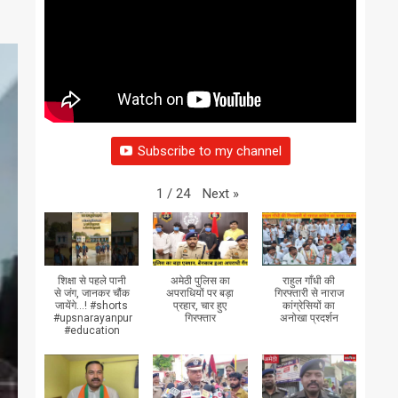
Subscribe to my channel
Next
»
1
/
24
शिक्षा से पहले पानी
अमेठी पुलिस का
राहुल गाँधी की
से जंग, जानकर चौंक
अपराधियों पर बड़ा
गिरफ्तारी से नाराज
जायेंगे...! #shorts
प्रहार, चार हुए
कांग्रेसियों का
#upsnarayanpur
गिरफ्तार
अनोखा प्रदर्शन
#education