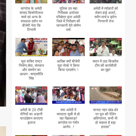
कांग्रेस के अमेठी
पुलिस उप महा
अमेठी में त्योहारों को
सांसद किशोरीलाल
निरीक्षक अयोध्या
लेकर हाई अलर्ट,
शर्मा एवं अन्य के
परिक्षेत्र द्वारा अमेठी
फ्लैग मार्च व ड्रोन
रामलला दर्शन पर
जिले में निरीक्षण की
निगरानी तेज
बीजेपी नेता कि
जानकारी देते सोमेन
टिप्पणी
वर्मा
युवा शक्ति राष्ट्र
आखिर क्यों बीजेपी
सदन में उठा बिजलेंस
निर्माण,सेवा, संस्कार
युवा मोर्चा ने किया
टीम की कार्यशैली
और समर्पण का
किया प्रदर्शन..!
का मुद्दा!
आधार - चन्द्रमौलि
सिंह
अमेठी के 20 टीबी
क्या अमेठी में
शारदा नहर खंड-49
रोगियों का अडानी
मतदाता सूची से हो
पर पुल की रेलिंग
फाउंडेशन कराएगा
रहा खिलवाड़?
क्षतिग्रस्त, कभी भी
इलाज
कांग्रेस पर गंभीर
हो सकता है बड़ा
आरोप...!
हादसा”