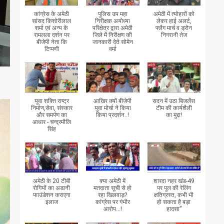
कांग्रेस के अमेठी
पुलिस उप महा
अमेठी में त्योहारों को
सांसद किशोरीलाल
निरीक्षक अयोध्या
लेकर हाई अलर्ट,
शर्मा एवं अन्य के
परिक्षेत्र द्वारा अमेठी
फ्लैग मार्च व ड्रोन
रामलला दर्शन पर
जिले में निरीक्षण की
निगरानी तेज
बीजेपी नेता कि
जानकारी देते सोमेन
टिप्पणी
वर्मा
युवा शक्ति राष्ट्र
आखिर क्यों बीजेपी
सदन में उठा बिजलेंस
निर्माण,सेवा, संस्कार
युवा मोर्चा ने किया
टीम की कार्यशैली
और समर्पण का
किया प्रदर्शन..!
का मुद्दा!
आधार - चन्द्रमौलि
सिंह
अमेठी के 20 टीबी
क्या अमेठी में
शारदा नहर खंड-49
रोगियों का अडानी
मतदाता सूची से हो
पर पुल की रेलिंग
फाउंडेशन कराएगा
रहा खिलवाड़?
क्षतिग्रस्त, कभी भी
इलाज
कांग्रेस पर गंभीर
हो सकता है बड़ा
आरोप...!
हादसा”