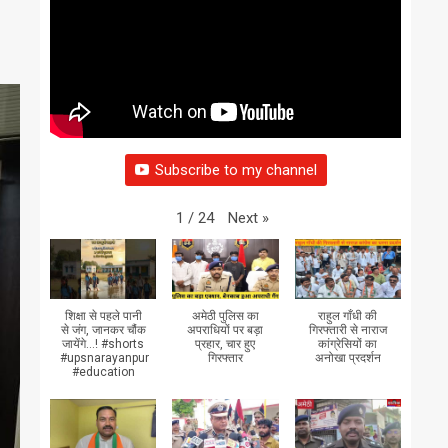
Subscribe to my channel
Next
»
1
/
24
शिक्षा से पहले पानी
अमेठी पुलिस का
राहुल गाँधी की
से जंग, जानकर चौंक
अपराधियों पर बड़ा
गिरफ्तारी से नाराज
जायेंगे...! #shorts
प्रहार, चार हुए
कांग्रेसियों का
#upsnarayanpur
गिरफ्तार
अनोखा प्रदर्शन
#education