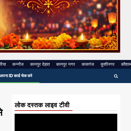
रैया
कन्नौज
कानपुर देहात
कानपुर नगर
कासगंज
कुशीनगर
कौशाम्
अपना ID कार्ड चेक करे
लोक दस्तक लाइव टीवी
े