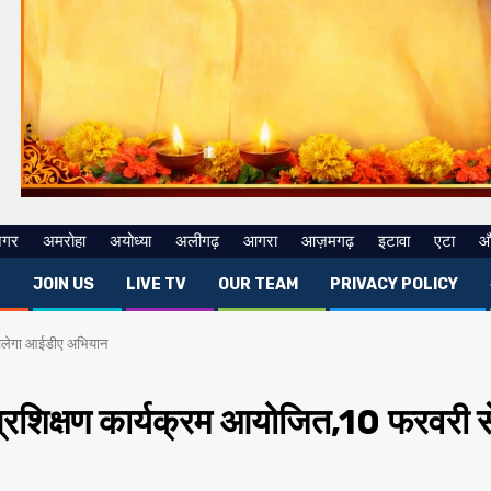
नगर
अमरोहा
अयोध्या
अलीगढ़
आगरा
आज़मगढ़
इटावा
एटा
औ
E
JOIN US
LIVE TV
OUR TEAM
PRIVACY POLICY
 चलेगा आईडीए अभियान
रशिक्षण कार्यक्रम आयोजित,10 फरवरी स