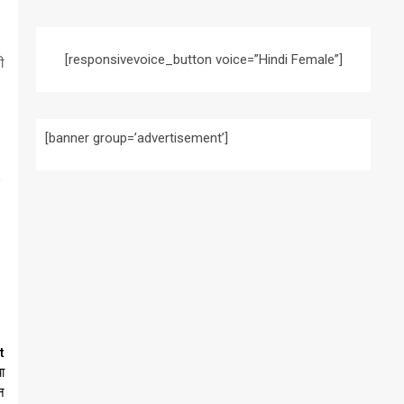
[responsivevoice_button voice=”Hindi Female”]
ी
[banner group=’advertisement’]
,
t
ा
शन