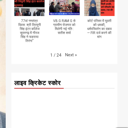
77वां गणतंत्र
VB.G RAM G से
कोर्ट परिसर में युवती
दिवस: श्री त्रियुगी
ग्रामीण रोजगार को
को धमकी,
सिंह इंटर कॉलेज
मिलेगी नई गति :
धर्मपरिवर्तन का दबाव
सूरतगढ़ में नीरज
सतीश शर्मा
— FIR दर्ज करने की
सिंह ने फहराया
मांग
तिरंगा”
Next
»
1
/
24
लाइव क्रिकेट स्कोर