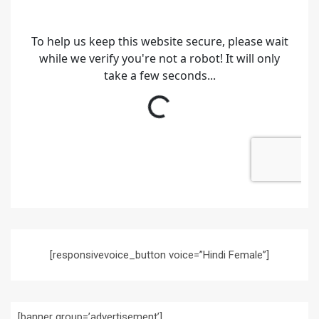
[responsivevoice_button voice=”Hindi Female”]
[banner group=’advertisement’]