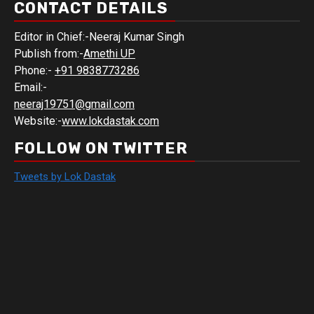
CONTACT DETAILS
Editor in Chief:-Neeraj Kumar Singh
Publish from:-
Amethi UP
Phone:-
+91 9838773286
Email:-
neeraj19751@gmail.com
Website:-
www.lokdastak.com
FOLLOW ON TWITTER
Tweets by Lok Dastak