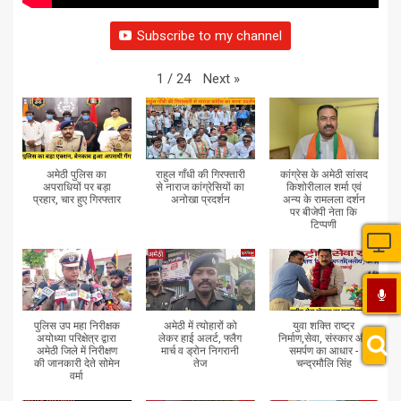
Subscribe to my channel
Next
»
1
/
24
अमेठी पुलिस का
राहुल गाँधी की गिरफ्तारी
कांग्रेस के अमेठी सांसद
अपराधियों पर बड़ा
से नाराज कांग्रेसियों का
किशोरीलाल शर्मा एवं
प्रहार, चार हुए गिरफ्तार
अनोखा प्रदर्शन
अन्य के रामलला दर्शन
पर बीजेपी नेता कि
टिप्पणी
पुलिस उप महा निरीक्षक
अमेठी में त्योहारों को
युवा शक्ति राष्ट्र
अयोध्या परिक्षेत्र द्वारा
लेकर हाई अलर्ट, फ्लैग
निर्माण,सेवा, संस्कार और
अमेठी जिले में निरीक्षण
मार्च व ड्रोन निगरानी
समर्पण का आधार -
की जानकारी देते सोमेन
तेज
चन्द्रमौलि सिंह
वर्मा