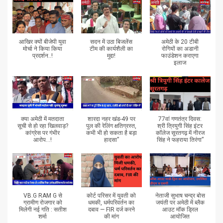
आखिर क्यों बीजेपी युवा
सदन में उठा बिजलेंस
अमेठी के 20 टीबी
मोर्चा ने किया किया
टीम की कार्यशैली का
रोगियों का अडानी
प्रदर्शन..!
मुद्दा!
फाउंडेशन कराएगा
इलाज
क्या अमेठी में मतदाता
शारदा नहर खंड-49 पर
77वां गणतंत्र दिवस:
सूची से हो रहा खिलवाड़?
पुल की रेलिंग क्षतिग्रस्त,
श्री त्रियुगी सिंह इंटर
कांग्रेस पर गंभीर
कभी भी हो सकता है बड़ा
कॉलेज सूरतगढ़ में नीरज
आरोप...!
हादसा”
सिंह ने फहराया तिरंगा”
VB.G RAM G से
कोर्ट परिसर में युवती को
नेताजी सुभाष चन्द्र बोस
ग्रामीण रोजगार को
धमकी, धर्मपरिवर्तन का
जयंती पर अमेठी में ब्लैक
मिलेगी नई गति : सतीश
दबाव — FIR दर्ज करने
आउट मॉक ड्रिल
शर्मा
की मांग
आयोजित