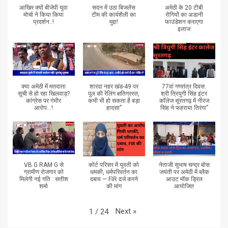
आखिर क्यों बीजेपी युवा
सदन में उठा बिजलेंस
अमेठी के 20 टीबी
मोर्चा ने किया किया
टीम की कार्यशैली का
रोगियों का अडानी
प्रदर्शन..!
मुद्दा!
फाउंडेशन कराएगा
इलाज
क्या अमेठी में मतदाता
शारदा नहर खंड-49 पर
77वां गणतंत्र दिवस:
सूची से हो रहा खिलवाड़?
पुल की रेलिंग क्षतिग्रस्त,
श्री त्रियुगी सिंह इंटर
कांग्रेस पर गंभीर
कभी भी हो सकता है बड़ा
कॉलेज सूरतगढ़ में नीरज
आरोप...!
हादसा”
सिंह ने फहराया तिरंगा”
VB.G RAM G से
कोर्ट परिसर में युवती को
नेताजी सुभाष चन्द्र बोस
ग्रामीण रोजगार को
धमकी, धर्मपरिवर्तन का
जयंती पर अमेठी में ब्लैक
मिलेगी नई गति : सतीश
दबाव — FIR दर्ज करने
आउट मॉक ड्रिल
शर्मा
की मांग
आयोजित
Next
»
1
/
24