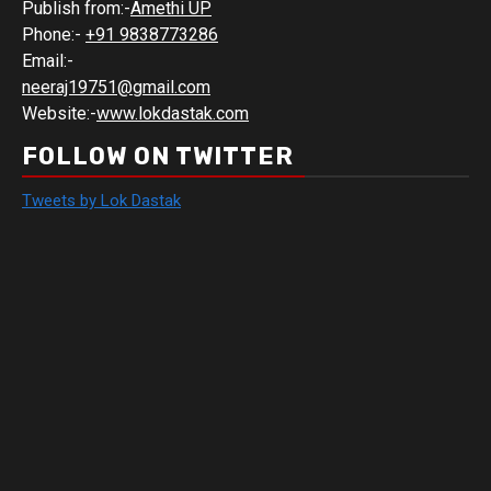
Publish from:-
Amethi UP
Phone:-
+91 9838773286
Email:-
neeraj19751@gmail.com
Website:-
www.lokdastak.com
FOLLOW ON TWITTER
Tweets by Lok Dastak