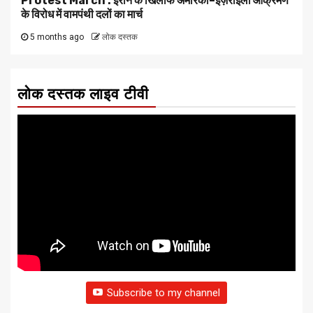
Protest March : ईरान के खिलाफ अमेरिकी–इज़राइली आक्रमण
के विरोध में वामपंथी दलों का मार्च
5 months ago
लोक दस्तक
लोक दस्तक लाइव टीवी
Subscribe to my channel