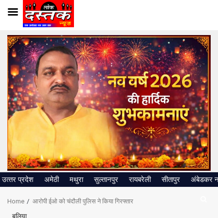
Skip
to
content
उत्‍तर प्रदेश
अमेठी
मथुरा
सुल्तानपुर
रायबरेली
सीतापुर
अंबेडकर 
Home
आरोपी ईओ को चंदौली पुलिस ने किया गिरफ्तार
बलिया