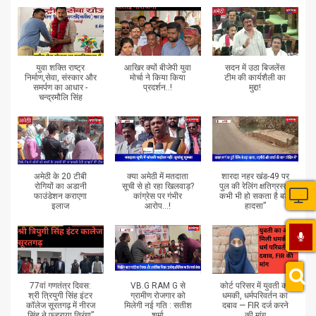
युवा शक्ति राष्ट्र
आखिर क्यों बीजेपी युवा
सदन में उठा बिजलेंस
निर्माण,सेवा, संस्कार और
मोर्चा ने किया किया
टीम की कार्यशैली का
समर्पण का आधार -
प्रदर्शन..!
मुद्दा!
चन्द्रमौलि सिंह
अमेठी के 20 टीबी
क्या अमेठी में मतदाता
शारदा नहर खंड-49 पर
रोगियों का अडानी
सूची से हो रहा खिलवाड़?
पुल की रेलिंग क्षतिग्रस्त,
फाउंडेशन कराएगा
कांग्रेस पर गंभीर
कभी भी हो सकता है बड़ा
इलाज
आरोप...!
हादसा”
77वां गणतंत्र दिवस:
VB.G RAM G से
कोर्ट परिसर में युवती को
श्री त्रियुगी सिंह इंटर
ग्रामीण रोजगार को
धमकी, धर्मपरिवर्तन का
कॉलेज सूरतगढ़ में नीरज
मिलेगी नई गति : सतीश
दबाव — FIR दर्ज करने
सिंह ने फहराया तिरंगा”
शर्मा
की मांग