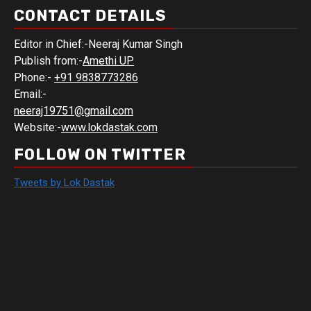
CONTACT DETAILS
Editor in Chief:-Neeraj Kumar Singh
Publish from:-
Amethi UP
Phone:-
+91 9838773286
Email:-
neeraj19751@gmail.com
Website:-
www.lokdastak.com
FOLLOW ON TWITTER
Tweets by Lok Dastak