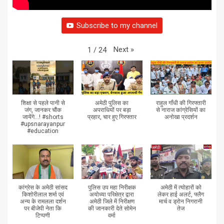
Subscribe to my channel
Next
»
1
/
24
शिक्षा से पहले पानी से
अमेठी पुलिस का
राहुल गाँधी की गिरफ्तारी
जंग, जानकर चौंक
अपराधियों पर बड़ा
से नाराज कांग्रेसियों का
जायेंगे...! #shorts
प्रहार, चार हुए गिरफ्तार
अनोखा प्रदर्शन
#upsnarayanpur
#education
कांग्रेस के अमेठी सांसद
पुलिस उप महा निरीक्षक
अमेठी में त्योहारों को
किशोरीलाल शर्मा एवं
अयोध्या परिक्षेत्र द्वारा
लेकर हाई अलर्ट, फ्लैग
अन्य के रामलला दर्शन
अमेठी जिले में निरीक्षण
मार्च व ड्रोन निगरानी
पर बीजेपी नेता कि
की जानकारी देते सोमेन
तेज
टिप्पणी
वर्मा