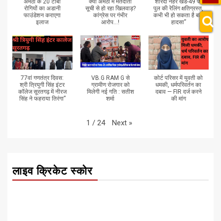
अमेठी के 20 टीबी
क्या अमेठी में मतदाता
शारदा नहर खंड-49 पर
रोगियों का अडानी
सूची से हो रहा खिलवाड़?
पुल की रेलिंग क्षतिग्रस्त,
फाउंडेशन कराएगा
कांग्रेस पर गंभीर
कभी भी हो सकता है बड़ा
इलाज
आरोप...!
हादसा”
77वां गणतंत्र दिवस:
VB.G RAM G से
कोर्ट परिसर में युवती को
श्री त्रियुगी सिंह इंटर
ग्रामीण रोजगार को
धमकी, धर्मपरिवर्तन का
कॉलेज सूरतगढ़ में नीरज
मिलेगी नई गति : सतीश
दबाव — FIR दर्ज करने
सिंह ने फहराया तिरंगा”
शर्मा
की मांग
Next
»
1
/
24
लाइव क्रिकेट स्कोर