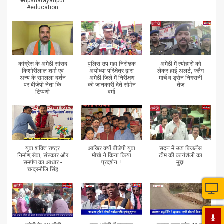
#upsnarayanpur
#education
कांग्रेस के अमेठी सांसद
पुलिस उप महा निरीक्षक
अमेठी में त्योहारों को
किशोरीलाल शर्मा एवं
अयोध्या परिक्षेत्र द्वारा
लेकर हाई अलर्ट, फ्लैग
अन्य के रामलला दर्शन
अमेठी जिले में निरीक्षण
मार्च व ड्रोन निगरानी
पर बीजेपी नेता कि
की जानकारी देते सोमेन
तेज
टिप्पणी
वर्मा
युवा शक्ति राष्ट्र
आखिर क्यों बीजेपी युवा
सदन में उठा बिजलेंस
निर्माण,सेवा, संस्कार और
मोर्चा ने किया किया
टीम की कार्यशैली का
समर्पण का आधार -
प्रदर्शन..!
मुद्दा!
चन्द्रमौलि सिंह