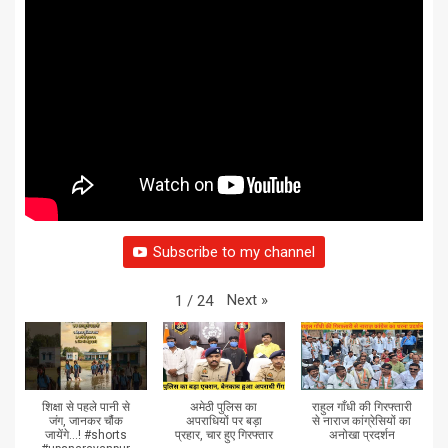
Subscribe to my channel
Next
»
1
/
24
शिक्षा से पहले पानी से
अमेठी पुलिस का
राहुल गाँधी की गिरफ्तारी
जंग, जानकर चौंक
अपराधियों पर बड़ा
से नाराज कांग्रेसियों का
जायेंगे...! #shorts
प्रहार, चार हुए गिरफ्तार
अनोखा प्रदर्शन