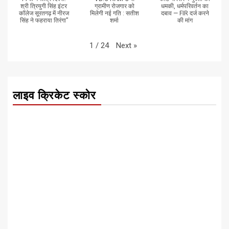
श्री त्रियुगी सिंह इंटर
ग्रामीण रोजगार को
धमकी, धर्मपरिवर्तन का
कॉलेज सूरतगढ़ में नीरज
मिलेगी नई गति : सतीश
दबाव — FIR दर्ज करने
सिंह ने फहराया तिरंगा”
शर्मा
की मांग
Next
»
1
/
24
लाइव क्रिकेट स्कोर