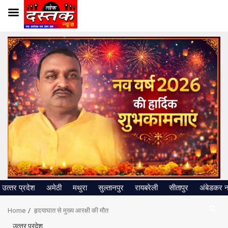
Skip
to
content
उत्‍तर प्रदेश
अमेठी
मथुरा
सुल्तानपुर
रायबरेली
सीतापुर
अंबेडकर 
Home
हृदयाघात से मुख्य आरक्षी की मौत
उत्‍तर प्रदेश