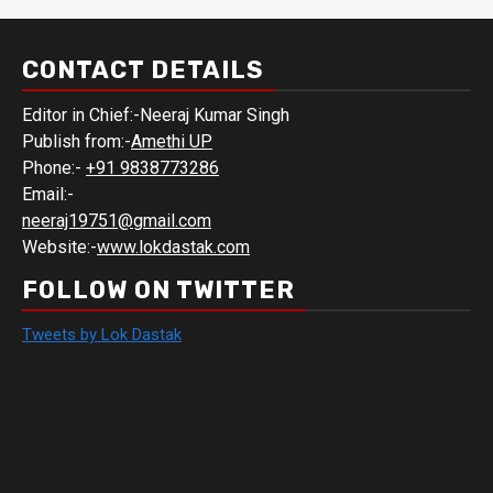
CONTACT DETAILS
Editor in Chief:-Neeraj Kumar Singh
Publish from:-
Amethi UP
Phone:-
+91 9838773286
Email:-
neeraj19751@gmail.com
Website:-
www.lokdastak.com
FOLLOW ON TWITTER
Tweets by Lok Dastak