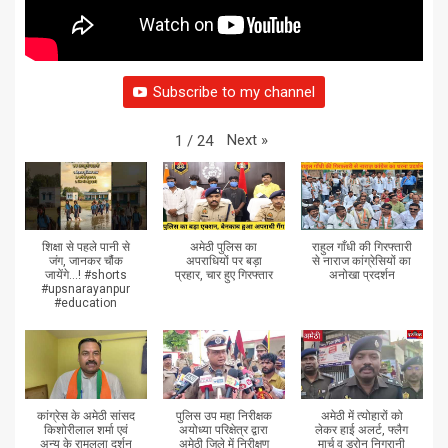
Subscribe to my channel
Next
»
1
/
24
शिक्षा से पहले पानी से
अमेठी पुलिस का
राहुल गाँधी की गिरफ्तारी
जंग, जानकर चौंक
अपराधियों पर बड़ा
से नाराज कांग्रेसियों का
जायेंगे...! #shorts
प्रहार, चार हुए गिरफ्तार
अनोखा प्रदर्शन
#upsnarayanpur
#education
कांग्रेस के अमेठी सांसद
पुलिस उप महा निरीक्षक
अमेठी में त्योहारों को
किशोरीलाल शर्मा एवं
अयोध्या परिक्षेत्र द्वारा
लेकर हाई अलर्ट, फ्लैग
अन्य के रामलला दर्शन
अमेठी जिले में निरीक्षण
मार्च व ड्रोन निगरानी