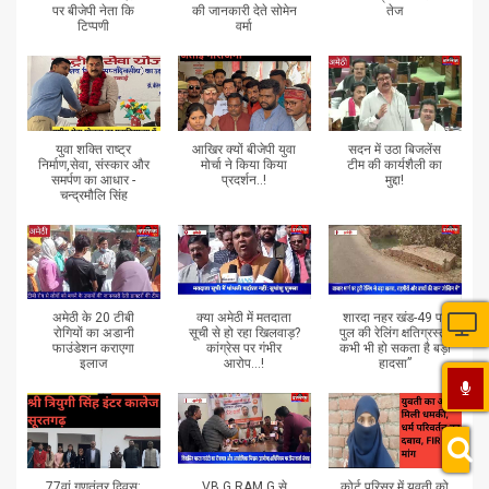
पर बीजेपी नेता कि
की जानकारी देते सोमेन
तेज
टिप्पणी
वर्मा
युवा शक्ति राष्ट्र
आखिर क्यों बीजेपी युवा
सदन में उठा बिजलेंस
निर्माण,सेवा, संस्कार और
मोर्चा ने किया किया
टीम की कार्यशैली का
समर्पण का आधार -
प्रदर्शन..!
मुद्दा!
चन्द्रमौलि सिंह
अमेठी के 20 टीबी
क्या अमेठी में मतदाता
शारदा नहर खंड-49 पर
रोगियों का अडानी
सूची से हो रहा खिलवाड़?
पुल की रेलिंग क्षतिग्रस्त,
फाउंडेशन कराएगा
कांग्रेस पर गंभीर
कभी भी हो सकता है बड़ा
इलाज
आरोप...!
हादसा”
77वां गणतंत्र दिवस:
VB.G RAM G से
कोर्ट परिसर में युवती को