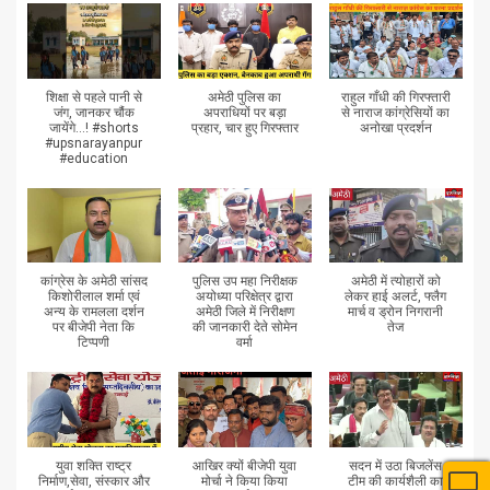
शिक्षा से पहले पानी से
अमेठी पुलिस का
राहुल गाँधी की गिरफ्तारी
जंग, जानकर चौंक
अपराधियों पर बड़ा
से नाराज कांग्रेसियों का
जायेंगे...! #shorts
प्रहार, चार हुए गिरफ्तार
अनोखा प्रदर्शन
#upsnarayanpur
#education
कांग्रेस के अमेठी सांसद
पुलिस उप महा निरीक्षक
अमेठी में त्योहारों को
किशोरीलाल शर्मा एवं
अयोध्या परिक्षेत्र द्वारा
लेकर हाई अलर्ट, फ्लैग
अन्य के रामलला दर्शन
अमेठी जिले में निरीक्षण
मार्च व ड्रोन निगरानी
पर बीजेपी नेता कि
की जानकारी देते सोमेन
तेज
टिप्पणी
वर्मा
युवा शक्ति राष्ट्र
आखिर क्यों बीजेपी युवा
सदन में उठा बिजलेंस
निर्माण,सेवा, संस्कार और
मोर्चा ने किया किया
टीम की कार्यशैली का