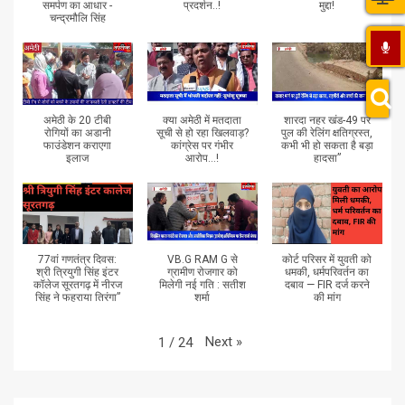
समर्पण का आधार -
प्रदर्शन..!
मुद्दा!
चन्द्रमौलि सिंह
अमेठी के 20 टीबी
क्या अमेठी में मतदाता
शारदा नहर खंड-49 पर
रोगियों का अडानी
सूची से हो रहा खिलवाड़?
पुल की रेलिंग क्षतिग्रस्त,
फाउंडेशन कराएगा
कांग्रेस पर गंभीर
कभी भी हो सकता है बड़ा
इलाज
आरोप...!
हादसा”
77वां गणतंत्र दिवस:
VB.G RAM G से
कोर्ट परिसर में युवती को
श्री त्रियुगी सिंह इंटर
ग्रामीण रोजगार को
धमकी, धर्मपरिवर्तन का
कॉलेज सूरतगढ़ में नीरज
मिलेगी नई गति : सतीश
दबाव — FIR दर्ज करने
सिंह ने फहराया तिरंगा”
शर्मा
की मांग
Next
»
1
/
24