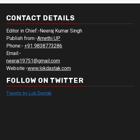
CONTACT DETAILS
Editor in Chief:-Neeraj Kumar Singh
Publish from:-
Amethi UP
Phone:-
+91 9838773286
Email:-
neeraj19751@gmail.com
Website:-
www.lokdastak.com
FOLLOW ON TWITTER
Tweets by Lok Dastak