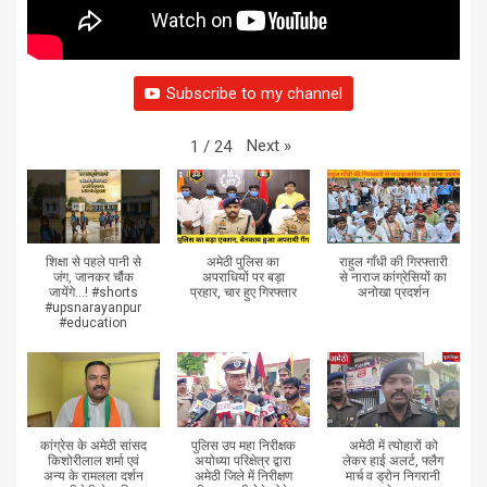
Subscribe to my channel
Next
»
1
/
24
शिक्षा से पहले पानी से
अमेठी पुलिस का
राहुल गाँधी की गिरफ्तारी
जंग, जानकर चौंक
अपराधियों पर बड़ा
से नाराज कांग्रेसियों का
जायेंगे...! #shorts
प्रहार, चार हुए गिरफ्तार
अनोखा प्रदर्शन
#upsnarayanpur
#education
कांग्रेस के अमेठी सांसद
पुलिस उप महा निरीक्षक
अमेठी में त्योहारों को
किशोरीलाल शर्मा एवं
अयोध्या परिक्षेत्र द्वारा
लेकर हाई अलर्ट, फ्लैग
अन्य के रामलला दर्शन
अमेठी जिले में निरीक्षण
मार्च व ड्रोन निगरानी