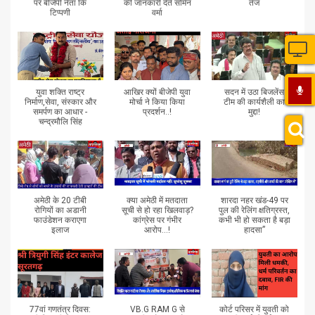
पर बीजेपी नेता कि
की जानकारी देते सोमेन
तेज
टिप्पणी
वर्मा
युवा शक्ति राष्ट्र
आखिर क्यों बीजेपी युवा
सदन में उठा बिजलेंस
निर्माण,सेवा, संस्कार और
मोर्चा ने किया किया
टीम की कार्यशैली का
समर्पण का आधार -
प्रदर्शन..!
मुद्दा!
चन्द्रमौलि सिंह
अमेठी के 20 टीबी
क्या अमेठी में मतदाता
शारदा नहर खंड-49 पर
रोगियों का अडानी
सूची से हो रहा खिलवाड़?
पुल की रेलिंग क्षतिग्रस्त,
फाउंडेशन कराएगा
कांग्रेस पर गंभीर
कभी भी हो सकता है बड़ा
इलाज
आरोप...!
हादसा”
77वां गणतंत्र दिवस:
VB.G RAM G से
कोर्ट परिसर में युवती को