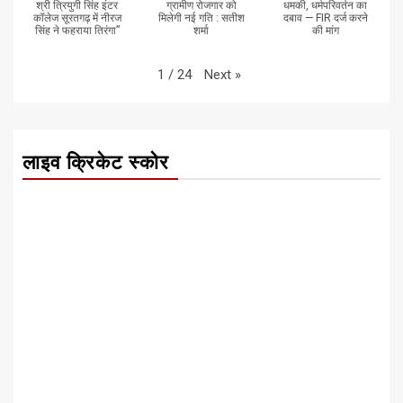
श्री त्रियुगी सिंह इंटर
ग्रामीण रोजगार को
धमकी, धर्मपरिवर्तन का
कॉलेज सूरतगढ़ में नीरज
मिलेगी नई गति : सतीश
दबाव — FIR दर्ज करने
सिंह ने फहराया तिरंगा”
शर्मा
की मांग
Next
»
1
/
24
लाइव क्रिकेट स्कोर