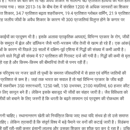
ता है। भारत की बात करें तो यहां अवैध शिकार से सालाना 40 प्रतिशत हाथियों की मौत होत
र बनाया गया। साल 2013-16 के बीच देश में संरक्षित 1200 से अधिक जानवरों का शिकार
रतिशत शिकार, 34.7 प्रतिशत बढ़ता शहरीकरण, 19.4 प्रतिशत ग्लोबल वार्मिंग, 21.9 प्रतिश
रह जलीय जीवों के अवैध शिकार के कारण भी 300 प्रजातियां विलुप्त होने के कगार पर
यों का प्रदूषण भी है। इसके अलावा प्राकृतिक आपदाएं, विभिन्न प्रकार के रोग, जीवों
 के समुद्र में ह्वेल और डाॅल्फिन जैसे भारी-भरकम जीव तेजी से खत्म हो रहे हैं। एक आंकड़
 कारण भी पिछले 20 सालों में दक्षिण-पूर्व एशिया में गिद्धों की संख्या में कमी आयी है।
ने वाले गिद्धों की संख्या में 97 प्रतिशत की गिरावट दर्ज की गयी है। गिद्धों की कमी से मृत
ो रहा है और किस्म-किस्म की बीमारियां तेजी से पनप रही हैं।
िक परिदृश्य पर नजर डालें तो पृथ्वी के समस्त जीवधारियों में से ज्ञात एवं वर्णित जातियों की
्रतिशत से कम है। जहां तक भारत का सवाल है तो यहां विभिन्न प्रकार के जीव बड़ी
ै। इनमें तकरीबन 350 स्तरनधारी, 1250 पक्षी, 150 उभयचर, 2100 मछलियां, 60 हजार कीट
के लिए कानून बने हैं। लेकिन इसके बावजूद भी जीवों का संहार जारी है। जैव विविधता को
ीवों को बचाने के लिए जरुरी है कि धरती के बढ़ते तापमान एवं प्रदूषण की रोकथाम की
नी चाहिए। स्थानान्तरण खेती को नियंत्रित किया जाए तथा यदि संभव हो तो उसे समाप्त
 लेकिन त्रासदी है कि संपूर्ण विश्व में बड़े पैमाने पर वनों की कटाई जारी है। विडंबना
ी है वहीं रही-सही कसर इंसानी लालच और उसका शिकार का शौक पूरा कर दे रहा है। उचि