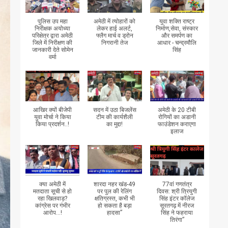
पुलिस उप महा
अमेठी में त्योहारों को
युवा शक्ति राष्ट्र
निरीक्षक अयोध्या
लेकर हाई अलर्ट,
निर्माण,सेवा, संस्कार
परिक्षेत्र द्वारा अमेठी
फ्लैग मार्च व ड्रोन
और समर्पण का
जिले में निरीक्षण की
निगरानी तेज
आधार - चन्द्रमौलि
जानकारी देते सोमेन
सिंह
वर्मा
आखिर क्यों बीजेपी
सदन में उठा बिजलेंस
अमेठी के 20 टीबी
युवा मोर्चा ने किया
टीम की कार्यशैली
रोगियों का अडानी
किया प्रदर्शन..!
का मुद्दा!
फाउंडेशन कराएगा
इलाज
क्या अमेठी में
शारदा नहर खंड-49
77वां गणतंत्र
मतदाता सूची से हो
पर पुल की रेलिंग
दिवस: श्री त्रियुगी
रहा खिलवाड़?
क्षतिग्रस्त, कभी भी
सिंह इंटर कॉलेज
कांग्रेस पर गंभीर
हो सकता है बड़ा
सूरतगढ़ में नीरज
आरोप...!
हादसा”
सिंह ने फहराया
तिरंगा”