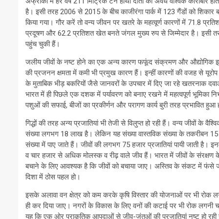
अफ्रीका में हर वर्ष 211 मिट्रिक टन हाथी दांतों का अवैध वैश्विक कारोबार हो
है। इसी तरह 2006 से 2015 के बीच काजीरंगा पार्क में 123 गैंडों को शिका
किया गया। गौर करें तो वन्य जीवन पर खतरे के महत्वूर्ण कारणों में 71.8 प्
प्रदूषण और 62.2 प्रतिशत खेत बनते जंगल मुख्य रुप से जिम्मेदार है। इसी त
पहुंच चुकी हैं।
जलीय जीवों के नष्ट होने का एक अन्य कारण फफूंद संक्रमण और औद्योगिक इकाई
की प्रजनन क्षमता में कमी भी प्रमुख कारण हैं। इन्हीं कारणों की वजह से यूरोप
के मुताबिक भीड़ बकरियों जैसे जानवरों के उपचार में दिए जा रहे खतरनाक दवाओं के
भारत में ही पिछले एक दशक में पर्यावरण को बनाए रखने में महत्वपूर्ण भूमिका निभा
पशुओं की सफाई, बीजों का प्रकीर्णन और परागण कार्य बुरी तरह प्रभावित हुआ ह
गिद्धों की तरह अन्य प्रजातियां भी तेजी से विलुप्त हो रही हैं। वन्य जीवों के वैश्व
संख्या लगभग 18 लाख है। लेकिन यह संख्या वास्तविक संख्या के तकरीबन 15 प
संख्या में पाए जाते हैं। जीवों की लगभग 75 हजार प्रजातियां पायी जाती ह
व चार हजार से अधिक मोलस्क व रीढ़ वाले जीव हैं। भारत में जीवों के संरक्षण 
बचाने के लिए आवश्यक है कि जीवों को बचाया जाए। अस्तिव के संकट में फंसे ज
दिशा में ठोस पहल हो।
इसके अलावा वन क्षेत्र को कम करके कृषि विस्तार की योजनाओं पर भी रोक लग
ही कर दिया जाए। नगरों के विकास के लिए वनों की कटाई पर भी रोक लगनी चाहिए।
यह कि एक ओर प्राकृतिक आपदाओं से जीव-जंतुओं की प्रजातियां नष्ट हो रह