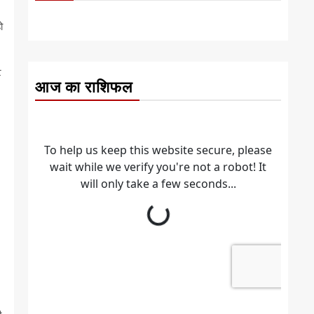
ो
ट
आज का राशिफल