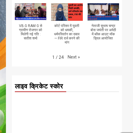
VB.G RAM G से
कोर्ट परिसर में युवती
नेताजी सुभाष चन्द्र
ग्रामीण रोजगार को
को धमकी,
बोस जयंती पर अमेठी
मिलेगी नई गति :
धर्मपरिवर्तन का दबाव
में ब्लैक आउट मॉक
सतीश शर्मा
— FIR दर्ज करने की
ड्रिल आयोजित
मांग
Next
»
1
/
24
लाइव क्रिकेट स्कोर