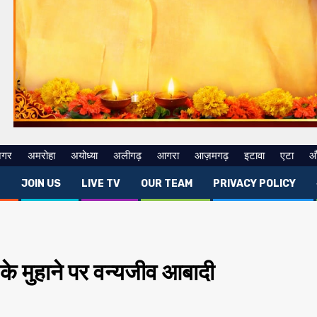
नगर
अमरोहा
अयोध्या
अलीगढ़
आगरा
आज़मगढ़
इटावा
एटा
औ
E
JOIN US
LIVE TV
OUR TEAM
PRIVACY POLICY
के मुहाने पर वन्यजीव आबादी