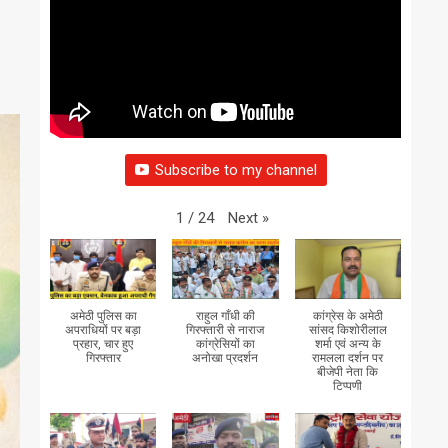
Subscribe to my channel
Next
»
1
/
24
अमेठी पुलिस का
राहुल गाँधी की
कांग्रेस के अमेठी
अपराधियों पर बड़ा
गिरफ्तारी से नाराज
सांसद किशोरीलाल
प्रहार, चार हुए
कांग्रेसियों का
शर्मा एवं अन्य के
गिरफ्तार
अनोखा प्रदर्शन
रामलला दर्शन पर
बीजेपी नेता कि
टिप्पणी