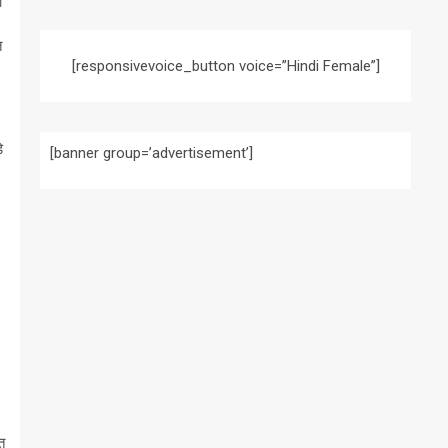
ी
त
[responsivevoice_button voice=”Hindi Female”]
े
[banner group=’advertisement’]
त