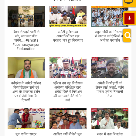
शिक्षा से पहले पानी से
अमेठी पुलिस का
राहुल गाँधी की गिरफ्तारी
जंग, जानकर चौंक
अपराधियों पर बड़ा
से नाराज कांग्रेसियों का
जायेंगे...! #shorts
प्रहार, चार हुए गिरफ्तार
अनोखा प्रदर्शन
#upsnarayanpur
#education
कांग्रेस के अमेठी सांसद
पुलिस उप महा निरीक्षक
अमेठी में त्योहारों को
किशोरीलाल शर्मा एवं
अयोध्या परिक्षेत्र द्वारा
लेकर हाई अलर्ट, फ्लैग
अन्य के रामलला दर्शन
अमेठी जिले में निरीक्षण
मार्च व ड्रोन निगरानी
पर बीजेपी नेता कि
की जानकारी देते सोमेन
तेज
टिप्पणी
वर्मा
युवा शक्ति राष्ट्र
आखिर क्यों बीजेपी युवा
सदन में उठा बिजलेंस