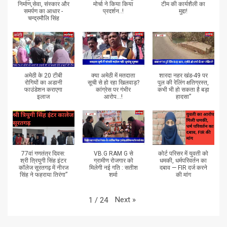
निर्माण,सेवा, संस्कार और
मोर्चा ने किया किया
टीम की कार्यशैली का
समर्पण का आधार -
प्रदर्शन..!
मुद्दा!
चन्द्रमौलि सिंह
अमेठी के 20 टीबी
क्या अमेठी में मतदाता
शारदा नहर खंड-49 पर
रोगियों का अडानी
सूची से हो रहा खिलवाड़?
पुल की रेलिंग क्षतिग्रस्त,
फाउंडेशन कराएगा
कांग्रेस पर गंभीर
कभी भी हो सकता है बड़ा
इलाज
आरोप...!
हादसा”
77वां गणतंत्र दिवस:
VB.G RAM G से
कोर्ट परिसर में युवती को
श्री त्रियुगी सिंह इंटर
ग्रामीण रोजगार को
धमकी, धर्मपरिवर्तन का
कॉलेज सूरतगढ़ में नीरज
मिलेगी नई गति : सतीश
दबाव — FIR दर्ज करने
सिंह ने फहराया तिरंगा”
शर्मा
की मांग
Next
»
1
/
24