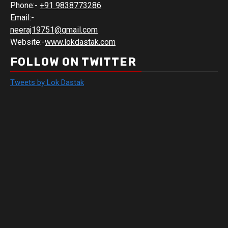
Phone:-
+91 9838773286
Email:-
neeraj19751@gmail.com
Website:-
www.lokdastak.com
FOLLOW ON TWITTER
Tweets by Lok Dastak