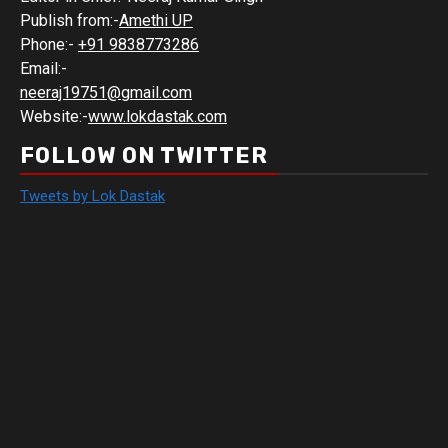
Publish from:-
Amethi UP
Phone:-
+91 9838773286
Email:-
neeraj19751@gmail.com
Website:-
www.lokdastak.com
FOLLOW ON TWITTER
Tweets by Lok Dastak