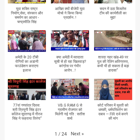
युवा शक्ति राष्ट्र
आखिर क्यों बीजेपी युवा
सदन में उठा बिजलेंस
निर्माण,सेवा, संस्कार और
मोर्चा ने किया किया
टीम की कार्यशैली का
समर्पण का आधार -
प्रदर्शन..!
मुद्दा!
चन्द्रमौलि सिंह
अमेठी के 20 टीबी
क्या अमेठी में मतदाता
शारदा नहर खंड-49 पर
रोगियों का अडानी
सूची से हो रहा खिलवाड़?
पुल की रेलिंग क्षतिग्रस्त,
फाउंडेशन कराएगा
कांग्रेस पर गंभीर
कभी भी हो सकता है बड़ा
इलाज
आरोप...!
हादसा”
77वां गणतंत्र दिवस:
VB.G RAM G से
कोर्ट परिसर में युवती को
श्री त्रियुगी सिंह इंटर
ग्रामीण रोजगार को
धमकी, धर्मपरिवर्तन का
कॉलेज सूरतगढ़ में नीरज
मिलेगी नई गति : सतीश
दबाव — FIR दर्ज करने
सिंह ने फहराया तिरंगा”
शर्मा
की मांग
Next
»
1
/
24