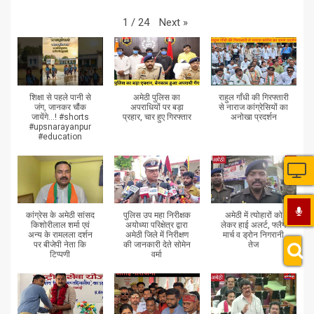
Next
»
1
/
24
शिक्षा से पहले पानी से
अमेठी पुलिस का
राहुल गाँधी की गिरफ्तारी
जंग, जानकर चौंक
अपराधियों पर बड़ा
से नाराज कांग्रेसियों का
जायेंगे...! #shorts
प्रहार, चार हुए गिरफ्तार
अनोखा प्रदर्शन
#upsnarayanpur
#education
कांग्रेस के अमेठी सांसद
पुलिस उप महा निरीक्षक
अमेठी में त्योहारों को
किशोरीलाल शर्मा एवं
अयोध्या परिक्षेत्र द्वारा
लेकर हाई अलर्ट, फ्लैग
अन्य के रामलला दर्शन
अमेठी जिले में निरीक्षण
मार्च व ड्रोन निगरानी
पर बीजेपी नेता कि
की जानकारी देते सोमेन
तेज
टिप्पणी
वर्मा