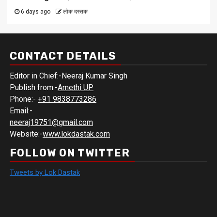
6 days ago
लोक दस्तक
CONTACT DETAILS
Editor in Chief:-Neeraj Kumar Singh
Publish from:-
Amethi UP
Phone:-
+91 9838773286
Email:-
neeraj19751@gmail.com
Website:-
www.lokdastak.com
FOLLOW ON TWITTER
Tweets by Lok Dastak