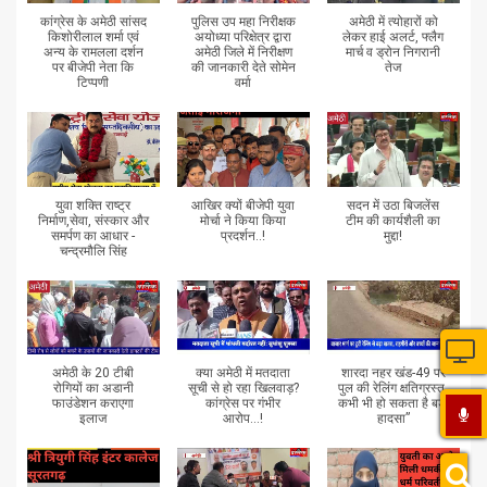
कांग्रेस के अमेठी सांसद
पुलिस उप महा निरीक्षक
अमेठी में त्योहारों को
किशोरीलाल शर्मा एवं
अयोध्या परिक्षेत्र द्वारा
लेकर हाई अलर्ट, फ्लैग
अन्य के रामलला दर्शन
अमेठी जिले में निरीक्षण
मार्च व ड्रोन निगरानी
पर बीजेपी नेता कि
की जानकारी देते सोमेन
तेज
टिप्पणी
वर्मा
युवा शक्ति राष्ट्र
आखिर क्यों बीजेपी युवा
सदन में उठा बिजलेंस
निर्माण,सेवा, संस्कार और
मोर्चा ने किया किया
टीम की कार्यशैली का
समर्पण का आधार -
प्रदर्शन..!
मुद्दा!
चन्द्रमौलि सिंह
अमेठी के 20 टीबी
क्या अमेठी में मतदाता
शारदा नहर खंड-49 पर
रोगियों का अडानी
सूची से हो रहा खिलवाड़?
पुल की रेलिंग क्षतिग्रस्त,
फाउंडेशन कराएगा
कांग्रेस पर गंभीर
कभी भी हो सकता है बड़ा
इलाज
आरोप...!
हादसा”