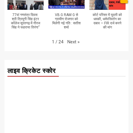
77वां गणतंत्र दिवस:
VB.G RAM G से
कोर्ट परिसर में युवती को
श्री त्रियुगी सिंह इंटर
ग्रामीण रोजगार को
धमकी, धर्मपरिवर्तन का
कॉलेज सूरतगढ़ में नीरज
मिलेगी नई गति : सतीश
दबाव — FIR दर्ज करने
सिंह ने फहराया तिरंगा”
शर्मा
की मांग
Next
»
1
/
24
लाइव क्रिकेट स्कोर