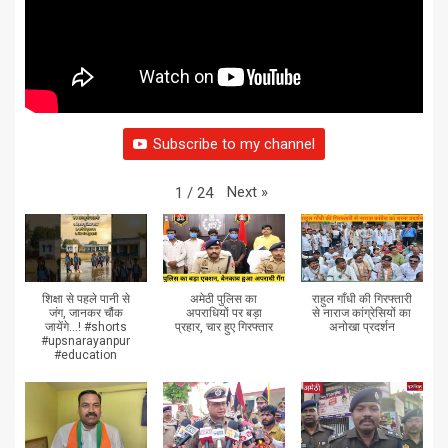
Subscribe to my channel
Next
»
1
/
24
शिक्षा से पहले पानी से
अमेठी पुलिस का
राहुल गाँधी की गिरफ्तारी
जंग, जानकर चौंक
अपराधियों पर बड़ा
से नाराज कांग्रेसियों का
जायेंगे...! #shorts
प्रहार, चार हुए गिरफ्तार
अनोखा प्रदर्शन
#upsnarayanpur
#education