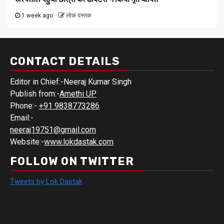
1 week ago
लोक दस्तक
CONTACT DETAILS
Editor in Chief:-Neeraj Kumar Singh
Publish from:-
Amethi UP
Phone:-
+91 9838773286
Email:-
neeraj19751@gmail.com
Website:-
www.lokdastak.com
FOLLOW ON TWITTER
Tweets by Lok Dastak