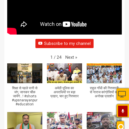
Subscribe to my channel
Next
»
1
/
24
शिक्षा से पहले पानी से
अमेठी पुलिस का
राहुल गाँधी की गिरफ्तारी
जंग, जानकर चौंक
अपराधियों पर बड़ा
से नाराज कांग्रेसियों का
जायेंगे...! #shorts
प्रहार, चार हुए गिरफ्तार
अनोखा प्रदर्शन
#upsnarayanpur
#education