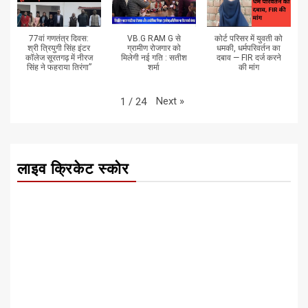
77वां गणतंत्र दिवस:
VB.G RAM G से
कोर्ट परिसर में युवती को
श्री त्रियुगी सिंह इंटर
ग्रामीण रोजगार को
धमकी, धर्मपरिवर्तन का
कॉलेज सूरतगढ़ में नीरज
मिलेगी नई गति : सतीश
दबाव — FIR दर्ज करने
सिंह ने फहराया तिरंगा”
शर्मा
की मांग
Next
»
1
/
24
लाइव क्रिकेट स्कोर