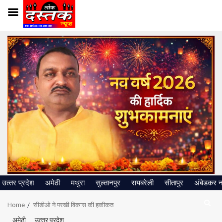
Skip
to
content
उत्‍तर प्रदेश
अमेठी
मथुरा
सुल्तानपुर
रायबरेली
सीतापुर
अंबेडकर 
Home
सीडीओ ने परखी विकास की हकीकत
अमेठी
उत्‍तर प्रदेश