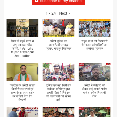
Subscribe to my channel
Next
»
1
/
24
शिक्षा से पहले पानी से
अमेठी पुलिस का
राहुल गाँधी की गिरफ्तारी
जंग, जानकर चौंक
अपराधियों पर बड़ा
से नाराज कांग्रेसियों का
जायेंगे...! #shorts
प्रहार, चार हुए गिरफ्तार
अनोखा प्रदर्शन
#upsnarayanpur
#education
कांग्रेस के अमेठी सांसद
पुलिस उप महा निरीक्षक
अमेठी में त्योहारों को
किशोरीलाल शर्मा एवं
अयोध्या परिक्षेत्र द्वारा
लेकर हाई अलर्ट, फ्लैग
अन्य के रामलला दर्शन
अमेठी जिले में निरीक्षण
मार्च व ड्रोन निगरानी
पर बीजेपी नेता कि
की जानकारी देते सोमेन
तेज
टिप्पणी
वर्मा