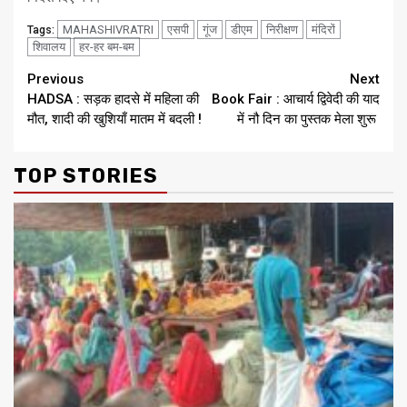
MAHASHIVRATRI
एसपी
गूंज
डीएम
निरीक्षण
मंदिरों
Tags:
शिवालय
हर-हर बम-बम
Continue
Previous
Next
HADSA : सड़क हादसे में महिला की
Book Fair : आचार्य द्विवेदी की याद
Reading
मौत, शादी की खुशियाँ मातम में बदली !
में नौ दिन का पुस्तक मेला शुरू
TOP STORIES