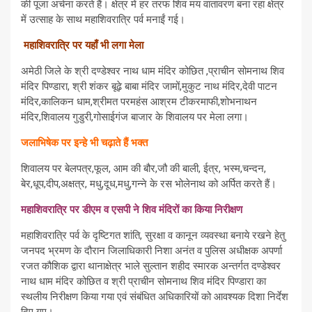
की पूजा अर्चना करते हैं। क्षेत्र में हर तरफ शिव मय वातावरण बना रहा क्षेत्र
में उत्साह के साथ महाशिवरात्रि पर्व मनाईं गई।
महाशिवरात्रि पर यहाँ भी लगा मेला
अमेठी जिले के श्री दण्डेश्वर नाथ धाम मंदिर कोछित ,प्राचीन सोमनाथ शिव
मंदिर पिण्डारा, श्री शंकर बूढ़े बाबा मंदिर जामों,मुकुट नाथ मंदिर,देवी पाटन
मंदिर,कालिकन धाम,श्रीमत परमहंस आश्रम टीकरमाफी,शोभनाथन
मंदिर,शिवालय गुडुरी,गोसाईगंज बाजार के शिवालय पर मेला लगा।
जलाभिषेक पर इन्हे भी चढ़ाते हैं भक्त
शिवालय पर बेलपत्र,फूल, आम की बौर,जौ की बाली, ईत्र, भस्म,चन्दन,
बेर,धूप,दीप,अक्षत्र, मधु,दूध,मधु,गन्ने के रस भोलेनाथ को अर्पित करते हैं।
महाशिवरात्रि पर डीएम व एसपी ने शिव मंदिरों का किया निरीक्षण
महाशिवरात्रि पर्व के दृष्टिगत शांति, सुरक्षा व कानून व्यवस्था बनाये रखने हेतु
जनपद भ्रमण के दौरान जिलाधिकारी निशा अनंत व पुलिस अधीक्षक अपर्णा
रजत कौशिक द्वारा थानाक्षेत्र भाले सुल्तान शहीद स्मारक अन्तर्गत दण्डेश्वर
नाथ धाम मंदिर कोछित व श्री प्राचीन सोमनाथ शिव मंदिर पिण्डारा का
स्थलीय निरीक्षण किया गया एवं संबंधित अधिकारियों को आवश्यक दिशा निर्देश
दिए गए।