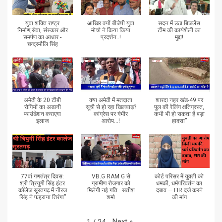
युवा शक्ति राष्ट्र
आखिर क्यों बीजेपी युवा
सदन में उठा बिजलेंस
निर्माण,सेवा, संस्कार और
मोर्चा ने किया किया
टीम की कार्यशैली का
समर्पण का आधार -
प्रदर्शन..!
मुद्दा!
चन्द्रमौलि सिंह
अमेठी के 20 टीबी
क्या अमेठी में मतदाता
शारदा नहर खंड-49 पर
रोगियों का अडानी
सूची से हो रहा खिलवाड़?
पुल की रेलिंग क्षतिग्रस्त,
फाउंडेशन कराएगा
कांग्रेस पर गंभीर
कभी भी हो सकता है बड़ा
इलाज
आरोप...!
हादसा”
77वां गणतंत्र दिवस:
VB.G RAM G से
कोर्ट परिसर में युवती को
श्री त्रियुगी सिंह इंटर
ग्रामीण रोजगार को
धमकी, धर्मपरिवर्तन का
कॉलेज सूरतगढ़ में नीरज
मिलेगी नई गति : सतीश
दबाव — FIR दर्ज करने
सिंह ने फहराया तिरंगा”
शर्मा
की मांग
Next
»